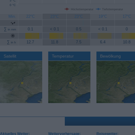
5 °C
0 °C
Höchsttemperatur
Tiefsttemperatur
Min.
22°C
23°C
23°C
19°C
17°C
∑
0.1
< 0.1
0.5
< 0.1
0
in mm
∑
12.7
11.8
7.5
6.4
10.8
in h
Satellit
Temperatur
Bewölkung
Aktuelles Wetter:
Wettervorhersage:
Reisewetter: