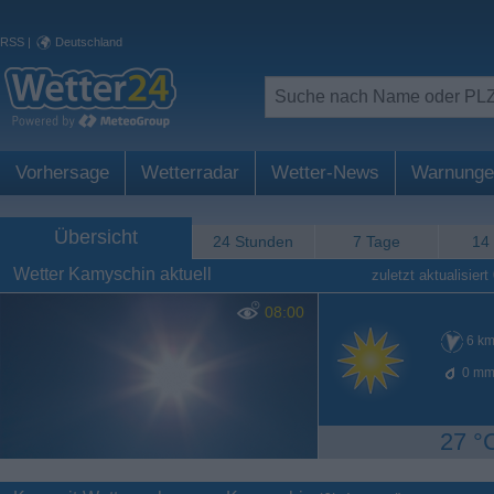
RSS
|
Deutschland
Vorhersage
Wetterradar
Wetter-News
Warnunge
Übersicht
24 Stunden
7 Tage
14
Wetter Kamyschin aktuell
zuletzt aktualisiert
08:00
6
km
0
mm
27 °