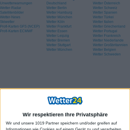
Unwetterwarnungen
Deutschland
Wetter Österreich
Wetter-Radar
Wetter Berlin
Wetter Schweiz
Satellitenbilder
Wetter Hamburg
Wetter Spanien
Wetter-News
Wetter München
Wetter Türkei
Skiwetter
Wetter Köln
Wetter Italien
Profi-Karten GFS (NCEP)
Wetter Frankfurt
Wetter Griechenland
Profi-Karten ECMWF
Wetter Essen
Wetter Portugal
Wetter Leipzig
Wetter Frankreich
Wetter Bremen
Wetter Niederlande
Wetter Stuttgart
Wetter Großbritannien
Wetter München
Wetter Belgien
Wetter Schweden
Wir respektieren Ihre Privatsphäre
Wir und unsere 1019 Partner speichern und/oder greifen auf
Informationen wie Cookies auf einem Gerät zu und verarbeiten