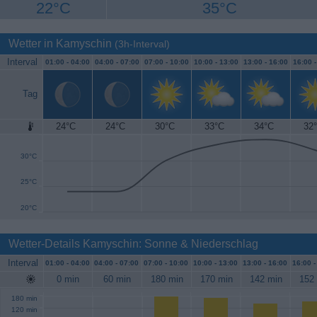
22°C
35°C
Wetter in Kamyschin
(3h-Interval)
Interval
01:00 -
04:00
04:00 -
07:00
07:00 -
10:00
10:00 -
13:00
13:00 -
16:00
16:00 
Tag
24°C
24°C
30°C
33°C
34°C
32
35°C
30°C
25°C
20°C
Wetter-Details Kamyschin: Sonne & Niederschlag
Interval
01:00 -
04:00
04:00 -
07:00
07:00 -
10:00
10:00 -
13:00
13:00 -
16:00
16:00 
0 min
60 min
180 min
170 min
142 min
152
180 min
120 min