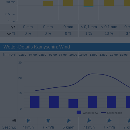
60 min
0.5 mm
1 mm
0 mm
0 mm
0 mm
< 0,1 mm
< 0,1 mm
0 
%
0 %
0 %
0 %
1 %
10 %
3
Wetter-Details Kamyschin: Wind
Interval
01:00 -
04:00
04:00 -
07:00
07:00 -
10:00
10:00 -
13:00
13:00 -
16:00
16:00 -
30
20
10
0
Windgeschw.
Spitzenböen
Geschw.
7 km/h
7 km/h
6 km/h
7 km/h
7 km/h
7 k