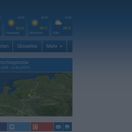
0
10:00
10:00
11:00
C
21°C
26°C
26°C
Hamburg
München
Köln
rten
Skiwetter
Mehr
rschlagsradar
8.2026 - 11:45 (CEST)
Holten