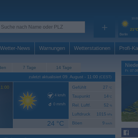
10:0
+
21°
Berlin
Wetter-News
Warnungen
Wetterstationen
Profi-Ka
Niede
den
7 Tage
14 Tage
Fr. 07.0
09. August
-
11:00
zuletzt aktualisiert
(CEST)
1:00
Gefühlt
27
°C
4
km/h
Taupunkt
14
°C
0
mm/h
Rel. Luftf.
52
%
Luftdruck
1015
hPa
24 °C
Böen
9
km/h