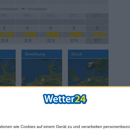
chsttemperatur
Tiefsttemperatur
9°C
9°C
14°C
16°C
16°C
0
0
0
0
0
11.8
11.9
12.9
12.6
9.7
Bewölkung
Druck
AGB
Datenschut
mationen wie Cookies auf einem Gerät zu und verarbeiten personenbe
age:
Reisewetter:
Reisewetter:
Städte we