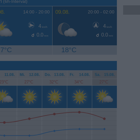
en
(6h-Interval)
08.
09.08.
14:00 -
20:00
20:00 -
02:00
4
4
km/h
km/h
0.0
0.0
mm
mm
27°C
18°C
11.08.
Mi.
12.08.
Do.
13.08.
Fr.
14.08.
Sa.
15.08.
23°C
27°C
32°C
34°C
27°C