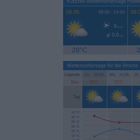
Kurzzeit-Wettervorhersage Holt
09.08.
09.
08:00 -
14:00
9
km/h
0.0
mm
28°C
Wettervorhersage für die Woche
Legende
So.
09.08.
Mo.
10.08.
Di.
Max.
30°C
23°C
Tag
35 °C
30 °C
25 °C
20 °C
15 °C
10 °C