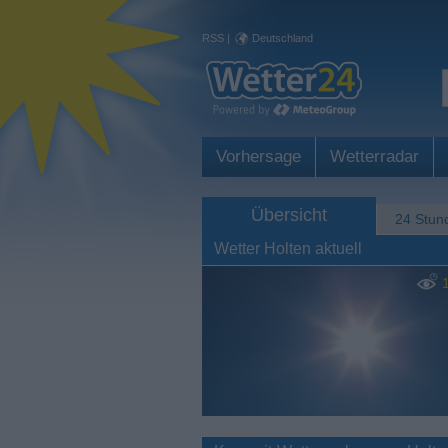
RSS
|
Deutschland
Vorhersage
Wetterradar
Übersicht
24 Stun
Wetter Holten aktuell
1