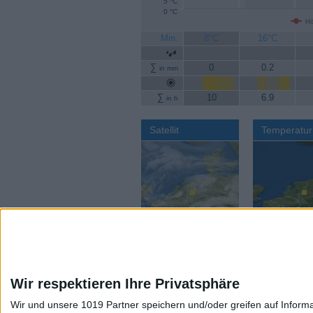
5 °C
0 °C
Hö
Min.
8°C
16°C
∑
0
0.2
in mm
∑
10
6.9
in h
Satellit
Temperatur
Wir respektieren Ihre Privatsphäre
Wir und unsere 1019 Partner speichern und/oder greifen auf Infor
Aktuelles Wetter:
Wettervorhers