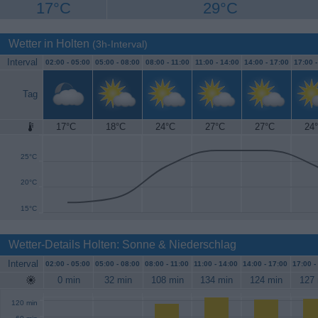
17°C
29°C
Wetter in Holten
(3h-Interval)
Interval
02:00 -
05:00
05:00 -
08:00
08:00 -
11:00
11:00 -
14:00
14:00 -
17:00
17:00 
Tag
17°C
18°C
24°C
27°C
27°C
24
30°C
25°C
20°C
15°C
Wetter-Details Holten: Sonne & Niederschlag
Interval
02:00 -
05:00
05:00 -
08:00
08:00 -
11:00
11:00 -
14:00
14:00 -
17:00
17:00 -
0 min
32 min
108 min
134 min
124 min
127 
120 min