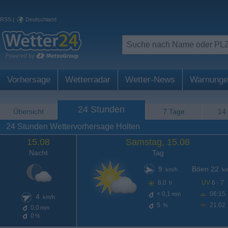
RSS
|
Deutschland
Vorhersage
Wetterradar
Wetter-News
Warnunge
24 Stunden
Übersicht
7 Tage
14
24 Stunden Wettervorhersage Holten
15.08
Samstag, 15.08
Nacht
Tag
9
Böen 22
km/h
km
8,0
UV
6 - 7
h
< 0,1
06:15
mm
4
km/h
5
21:02
%
0.0
mm
0
%