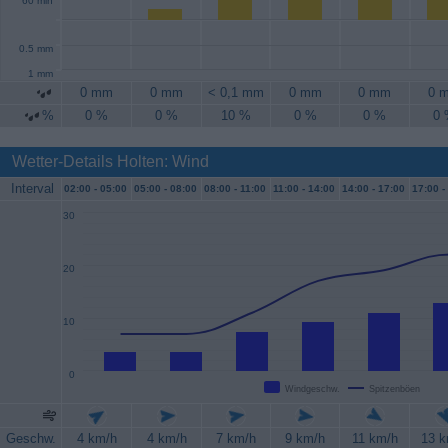
60 min
0.5 mm
1 mm
0 mm
0 mm
< 0,1 mm
0 mm
0 mm
0 
%
0 %
0 %
10 %
0 %
0 %
0
Wetter-Details Holten: Wind
Interval
02:00 -
05:00
05:00 -
08:00
08:00 -
11:00
11:00 -
14:00
14:00 -
17:00
17:00 -
30
20
10
0
Windgeschw.
Spitzenböen
Geschw.
4 km/h
4 km/h
7 km/h
9 km/h
11 km/h
13 k