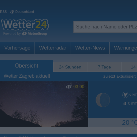
RSS
|
Deutschland
Vorhersage
Wetterradar
Wetter-News
Warnunge
Übersicht
24 Stunden
7 Tage
14
Wetter Zagreb aktuell
zuletzt aktualisiert
03:00
6
km
0
mm
20 °