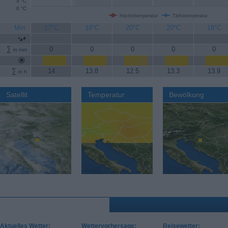
5 °C
0 °C
Höchsttemperatur
Tiefsttemperatur
Min.
17°C
18°C
20°C
20°C
18°C
∑
0
0
0
0
0
in mm
∑
14
13.8
12.5
13.3
13.9
in h
Satellit
Temperatur
Bewölkung
Aktuelles Wetter:
Wettervorhersage:
Reisewetter: