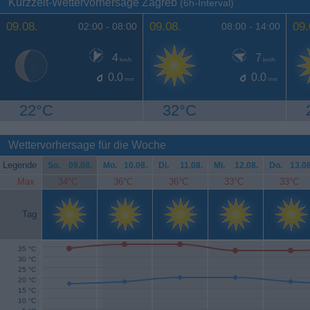
Kurzzeit-Wettervorhersage Zagreb
(6h-Interval)
09.08.
09.08.
09.
02:00 -
08:00
08:00 -
14:00
4
7
km/h
km/h
0.0
0.0
mm
mm
22°C
32°C
Wettervorhersage für die Woche
Legende
So.
09.08.
Mo.
10.08.
Di.
11.08.
Mi.
12.08.
Do.
13.08
Max.
34°C
36°C
36°C
33°C
33°C
Tag
35 °C
30 °C
25 °C
20 °C
15 °C
10 °C