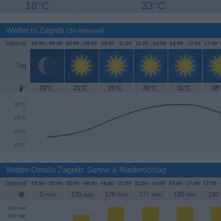
18°C
33°C
Wetter in Zagreb
(3h-Interval)
Interval
02:00 -
05:00
05:00 -
08:00
08:00 -
11:00
11:00 -
14:00
14:00 -
17:00
17:00 
Tag
19°C
21°C
26°C
30°C
31°C
28
35°C
30°C
25°C
20°C
15°C
Wetter-Details Zagreb: Sonne & Niederschlag
Interval
02:00 -
05:00
05:00 -
08:00
08:00 -
11:00
11:00 -
14:00
14:00 -
17:00
17:00 -
0 min
120 min
178 min
177 min
180 min
180 
180 min
120 min