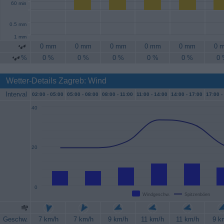
60 min
0.5 mm
1 mm
0 mm
0 mm
0 mm
0 mm
0 mm
0 
%
0 %
0 %
0 %
0 %
0 %
0
Wetter-Details Zagreb: Wind
Interval
02:00 -
05:00
05:00 -
08:00
08:00 -
11:00
11:00 -
14:00
14:00 -
17:00
17:00 -
40
20
0
Windgeschw.
Spitzenböen
Geschw.
7 km/h
7 km/h
9 km/h
11 km/h
11 km/h
9 k