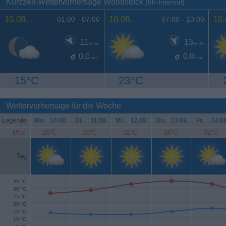
Kurzzeit-Wettervorhersage Woodstock
(6h-Interval)
10.08.
10.08.
10.
01:00 -
07:00
07:00 -
13:00
11
13
km/h
km/h
0.0
0.0
mm
mm
15°C
23°C
Wettervorhersage für die Woche
Legende
Mo.
10.08.
Di.
11.08.
Mi.
12.08.
Do.
13.08.
Fr.
14.08
Max.
26°C
28°C
32°C
34°C
32°C
Tag
35 °C
30 °C
25 °C
20 °C
15 °C
10 °C