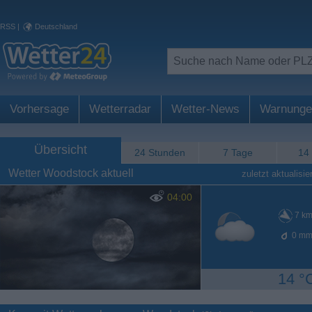
RSS
|
Deutschland
Vorhersage
Wetterradar
Wetter-News
Warnunge
Übersicht
24 Stunden
7 Tage
14
Wetter Woodstock aktuell
zuletzt aktualisier
04:00
7
km
0
mm
14 °