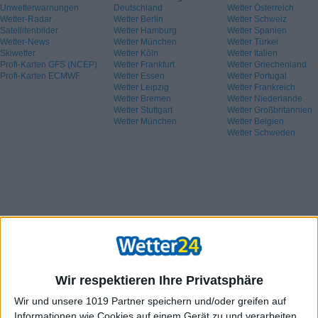
Unwetterwarnungen
Deutschland
Wetter Österreich
Wetter-Radar
Wetter Berlin
Wetter Schweiz
Satellitenbilder
Wetter Hamburg
Wetter Spanien
Wetter-News
Wetter München
Wetter Türkei
Skiwetter
Wetter Köln
Wetter Italien
Profi-Karten GFS (NCEP)
Wetter Frankfurt
Wetter Griechenland
Profi-Karten ECMWF
Wetter Essen
Wetter Portugal
Wetter Leipzig
Wetter Frankreich
Wetter Bremen
Wetter Niederlande
Wetter Stuttgart
Wetter Großbritannien
Wetter München
Wetter Belgien
Wetter Schweden
Wir respektieren Ihre Privatsphäre
Wir und unsere 1019 Partner speichern und/oder greifen auf
Informationen wie Cookies auf einem Gerät zu und verarbeiten