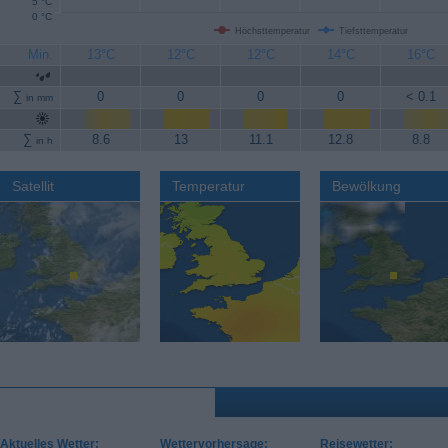
5 °C
0 °C
Höchsttemperatur
Tiefsttemperatur
Min.
13°C
12°C
12°C
14°C
16°C
∑
0
0
0
0
< 0.1
in mm
∑
8.6
13
11.1
12.8
8.8
in h
Satellit
Temperatur
Bewölkung
Aktuelles Wetter:
Wettervorhersage:
Reisewetter: