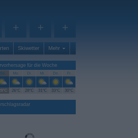
+
+
+
rten
Skiwetter
Mehr
rvorhersage für die Woche
So.
Mo.
Di.
Mi.
Do.
Fr.
29°C
26°C
28°C
31°C
33°C
30°C
rschlagsradar