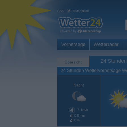
RSS
|
Deutschland
Vorhersage
Wetterradar
24 Stunden
Übersicht
24 Stunden Wettervorhersage W
Nacht
7
km/h
0.0
mm
0
%