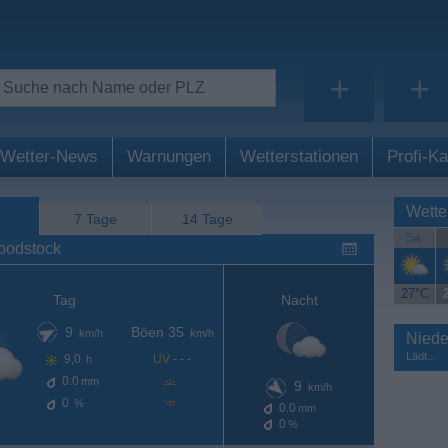
+
+
Wetter-News
Warnungen
Wetterstationen
Profi-Ka
Wette
7 Tage
14 Tage
Sa.
oodstock
27°C
Tag
Nacht
9
Böen 35
km/h
km/h
Niede
Lädt...
9,0
UV
- - -
h
0.0
mm
9
km/h
0
%
0.0
mm
0
%