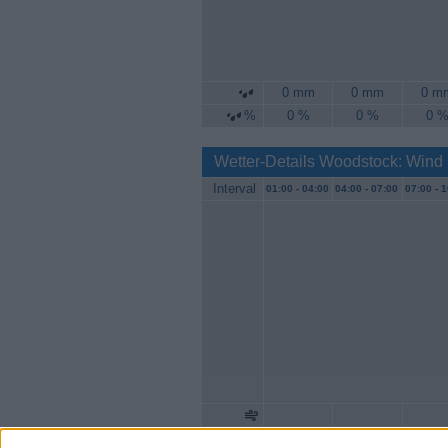
0 mm
0 mm
0 m
%
0 %
0 %
0 
Wetter-Details Woodstock: Wind
Interval
01:00 -
04:00
04:00 -
07:00
07:00 -
1
Geschw.