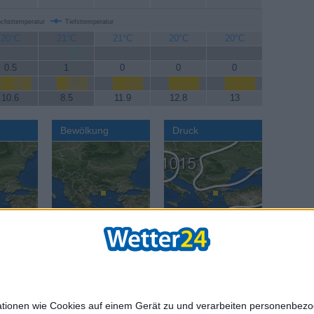
chsttemperatur
Tiefsttemperatur
20°C
21°C
21°C
20°C
20°C
0.5
1
0
0
0
10.6
8.5
11.9
12.8
13
Bewölkung
Druck
AGB
Datenschut
mationen wie Cookies auf einem Gerät zu und verarbeiten personenbe
age:
Reisewetter:
Reisewetter:
Städte we