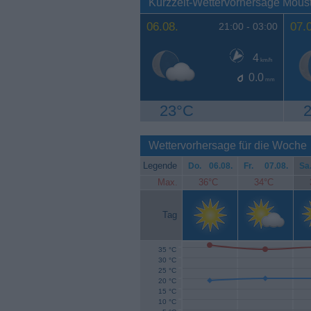
Kurzzeit-Wettervorhersage Mous
06.08.
07.
21:00 -
03:00
4
km/h
0.0
mm
23°C
Wettervorhersage für die Woche
Legende
Do.
06.08.
Fr.
07.08.
Sa
Max.
36°C
34°C
Tag
35 °C
30 °C
25 °C
20 °C
15 °C
10 °C