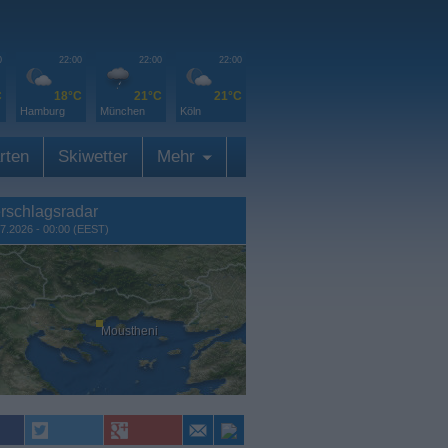
0
22:00
22:00
22:00
C
18°C
21°C
21°C
Hamburg
München
Köln
rten
Skiwetter
Mehr
rschlagsradar
7.2026 - 00:00 (EEST)
Moustheni