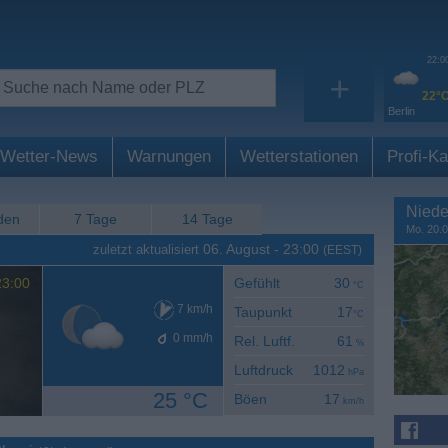
22:0
+
22°
Berlin
Wetter-News
Warnungen
Wetterstationen
Profi-Ka
Niede
den
7 Tage
14 Tage
Mo. 20.0
06. August
-
23:00
zuletzt aktualisiert
(EEST)
3:00
Gefühlt
30
°C
7
km/h
Taupunkt
17
°C
0
mm/h
Rel. Luftf.
61
%
Luftdruck
1012
hPa
25 °C
Böen
17
km/h