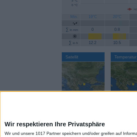
5 °C
0 °C
Hö
Min.
19°C
20°C
∑
0
0.8
in mm
∑
12.2
10.5
in h
Satellit
Temperatur
Wir respektieren Ihre Privatsphäre
Wir und unsere 1017 Partner speichern und/oder greifen auf Infor
Aktuelles Wetter:
Wettervorhers