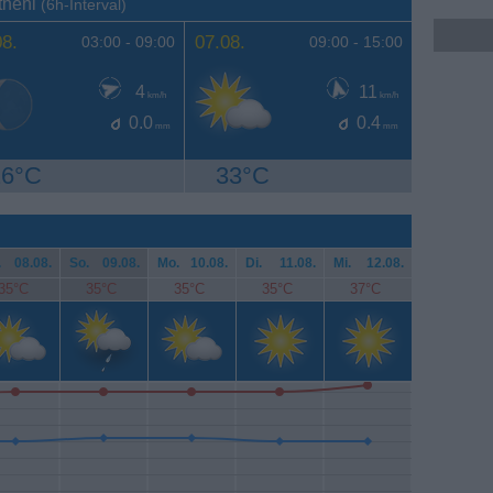
theni
(6h-Interval)
08.
07.08.
03:00 -
09:00
09:00 -
15:00
4
11
km/h
km/h
0.0
0.4
mm
mm
26°C
33°C
.
08.08.
So.
09.08.
Mo.
10.08.
Di.
11.08.
Mi.
12.08.
35°C
35°C
35°C
35°C
37°C