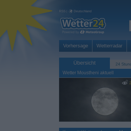
RSS
|
Deutschland
Vorhersage
Wetterradar
Übersicht
24 Stun
Wetter Moustheni aktuell
2