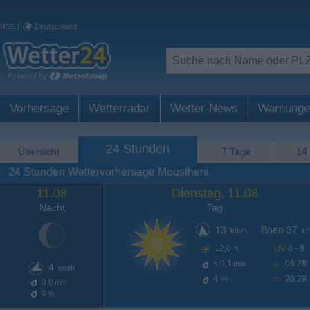
RSS
|
Deutschland
Vorhersage
Wetterradar
Wetter-News
Warnunge
24 Stunden
Übersicht
7 Tage
14
24 Stunden Wettervorhersage Moustheni
11.08
Dienstag, 11.08
Nacht
Tag
13
Böen 37
km/h
km
12,0
UV
8 - 8
h
< 0,1
06:28
mm
4
km/h
4
20:29
%
0.0
mm
0
%