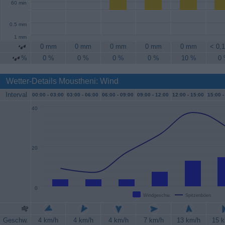
60 min
0.5 mm
1 mm
0 mm
0 mm
0 mm
0 mm
0 mm
< 0,
%
0 %
0 %
0 %
0 %
10 %
0
Wetter-Details Moustheni: Wind
Interval
00:00 -
03:00
03:00 -
06:00
06:00 -
09:00
09:00 -
12:00
12:00 -
15:00
15:00 -
40
20
0
Windgeschw.
Spitzenböen
Geschw.
4 km/h
4 km/h
4 km/h
7 km/h
13 km/h
15 