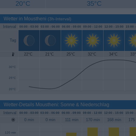
20°C
35°C
Wetter in Moustheni
(3h-Interval)
Interval
00:00 -
03:00
03:00 -
06:00
06:00 -
09:00
09:00 -
12:00
12:00 -
15:00
15:00 
Tag
22°C
21°C
25°C
32°C
34°C
33
35°C
30°C
25°C
20°C
Wetter-Details Moustheni: Sonne & Niederschlag
Interval
00:00 -
03:00
03:00 -
06:00
06:00 -
09:00
09:00 -
12:00
12:00 -
15:00
15:00 
0 min
0 min
111 min
170 min
168 min
175
120 min