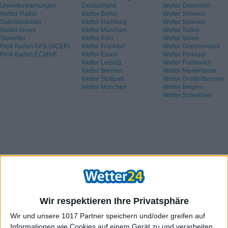
Unwetterwarnungen
Deutschland
Wetter Österreich
Wetter-Radar
Wetter Berlin
Wetter Schweiz
Satellitenbilder
Wetter Hamburg
Wetter Spanien
Wetter-News
Wetter München
Wetter Türkei
Skiwetter
Wetter Köln
Wetter Italien
Profi-Karten GFS (NCEP)
Wetter Frankfurt
Wetter Griechenland
Profi-Karten ECMWF
Wetter Essen
Wetter Portugal
Wetter Leipzig
Wetter Frankreich
Wetter Bremen
Wetter Niederlande
Wetter Stuttgart
Wetter Großbritannien
Wetter München
Wetter Belgien
Wetter Schweden
Wir respektieren Ihre Privatsphäre
Wir und unsere 1017 Partner speichern und/oder greifen auf
Informationen wie Cookies auf einem Gerät zu und verarbeiten