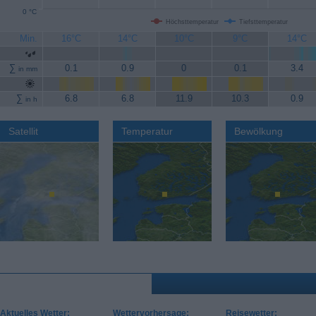
0 °C
Höchsttemperatur
Tiefsttemperatur
Min.
16°C
14°C
10°C
9°C
14°C
∑
0.1
0.9
0
0.1
3.4
in mm
∑
6.8
6.8
11.9
10.3
0.9
in h
Satellit
Temperatur
Bewölkung
Aktuelles Wetter:
Wettervorhersage:
Reisewetter: