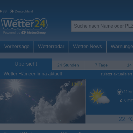
RSS
|
Deutschland
Vorhersage
Wetterradar
Wetter-News
Warnunge
Übersicht
24 Stunden
7 Tage
14
Wetter Hämeenlinna aktuell
zuletzt aktualisiert
18:00
22
km
0
mm
22 °