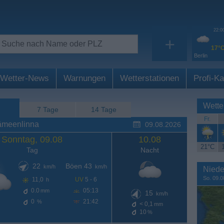
22:0
+
17°
Berlin
Wetter-News
Warnungen
Wetterstationen
Profi-Ka
Wette
7 Tage
14 Tage
Fr.
ämeenlinna
09.08.2026
Sonntag, 09.08
10.08
21°C
Tag
Nacht
22
Böen 43
km/h
km/h
Niede
So. 09.0
11,0
UV
5 - 6
h
0.0
05:13
mm
15
km/h
0
21:42
%
< 0,1
mm
10
%