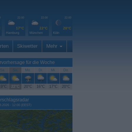
0
22:00
22:00
22:00
C
17°C
22°C
20°C
Hamburg
München
Köln
rten
Skiwetter
Mehr
rvorhersage für die Woche
Sa.
So.
Mo.
Di.
Mi.
Do.
19°C
22°C
20°C
16°C
17°C
20°C
rschlagsradar
8.2026 - 12:00 (EEST)