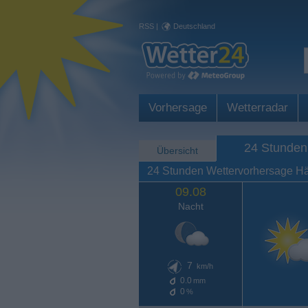
RSS
|
Deutschland
Vorhersage
Wetterradar
24 Stunden
Übersicht
24 Stunden Wettervorhersage H
09.08
Nacht
7
km/h
0.0
mm
0
%