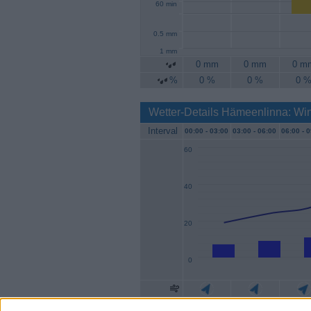
60 min
0.5 mm
1 mm
0 mm
0 mm
0 m
%
0 %
0 %
0 
Wetter-Details Hämeenlinna: Wi
Interval
00:00 -
03:00
03:00 -
06:00
06:00 -
0
60
40
20
0
Geschw.
7 km/h
9 km/h
11 km