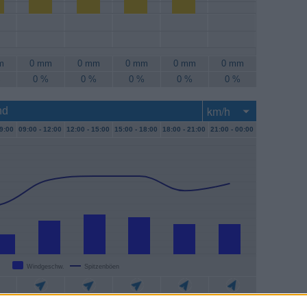
m
0 mm
0 mm
0 mm
0 mm
0 mm
%
0 %
0 %
0 %
0 %
0 %
nd
9:00
09:00 -
12:00
12:00 -
15:00
15:00 -
18:00
18:00 -
21:00
21:00 -
00:00
Windgeschw.
Spitzenböen
/h
19 km/h
22 km/h
20 km/h
17 km/h
17 km/h