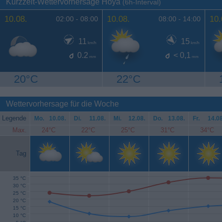
Kurzzeit-Wettervorhersage Hoya
(6h-Interval)
10.08.
10.08.
10.
02:00 -
08:00
08:00 -
14:00
11
15
km/h
km/h
0.2
< 0,1
mm
mm
20°C
22°C
Wettervorhersage für die Woche
Legende
Mo.
10.08.
Di.
11.08.
Mi.
12.08.
Do.
13.08.
Fr.
14.08
Max.
24°C
22°C
25°C
31°C
34°C
Tag
35 °C
30 °C
25 °C
20 °C
15 °C
10 °C