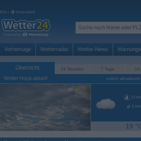
RSS
|
Deutschland
Vorhersage
Wetterradar
Wetter-News
Warnunge
Übersicht
24 Stunden
7 Tage
14
Wetter Hoya aktuell
zuletzt aktualisiert
05:00
13
km
0
mm
19 °