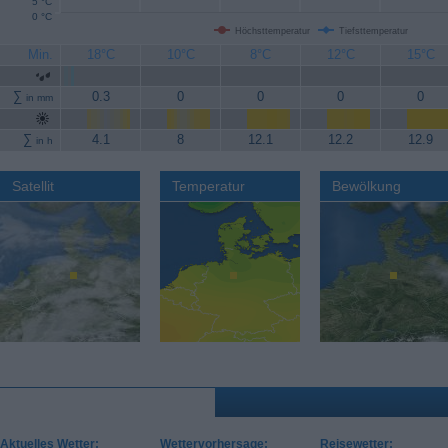
5 °C
0 °C
Höchsttemperatur
Tiefsttemperatur
Min.
18°C
10°C
8°C
12°C
15°C
∑
0.3
0
0
0
0
in mm
∑
4.1
8
12.1
12.2
12.9
in h
Satellit
Temperatur
Bewölkung
Aktuelles Wetter:
Wettervorhersage:
Reisewetter: