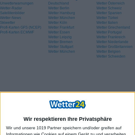
Unwetterwarnungen
Deutschland
Wetter Österreich
Wetter-Radar
Wetter Berlin
Wetter Schweiz
Satellitenbilder
Wetter Hamburg
Wetter Spanien
Wetter-News
Wetter München
Wetter Türkei
Skiwetter
Wetter Köln
Wetter Italien
Profi-Karten GFS (NCEP)
Wetter Frankfurt
Wetter Griechenland
Profi-Karten ECMWF
Wetter Essen
Wetter Portugal
Wetter Leipzig
Wetter Frankreich
Wetter Bremen
Wetter Niederlande
Wetter Stuttgart
Wetter Großbritannien
Wetter München
Wetter Belgien
Wetter Schweden
Wir respektieren Ihre Privatsphäre
Wir und unsere 1019 Partner speichern und/oder greifen auf
Informationen wie Cookies auf einem Gerät zu und verarbeiten