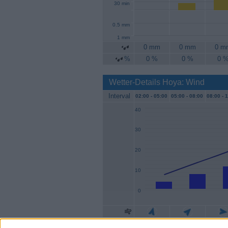
30 min
0.5 mm
1 mm
0 mm
0 mm
0 m
%
0 %
0 %
0 
Wetter-Details Hoya: Wind
Interval
02:00 -
05:00
05:00 -
08:00
08:00 -
1
40
30
20
10
0
Geschw.
4 km/h
7 km/h
11 km