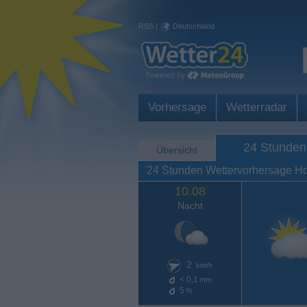
RSS
|
Deutschland
Vorhersage
Wetterradar
24 Stunden
Übersicht
24 Stunden Wettervorhersage H
10.08
Nacht
2
km/h
< 0,1
mm
5
%