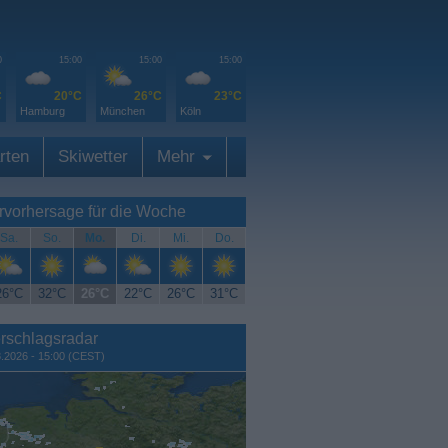
0
15:00
15:00
15:00
C
20°C
26°C
23°C
Hamburg
München
Köln
rten
Skiwetter
Mehr
rvorhersage für die Woche
Sa.
So.
Mo.
Di.
Mi.
Do.
26°C
32°C
26°C
22°C
26°C
31°C
rschlagsradar
8.2026 - 15:00 (CEST)