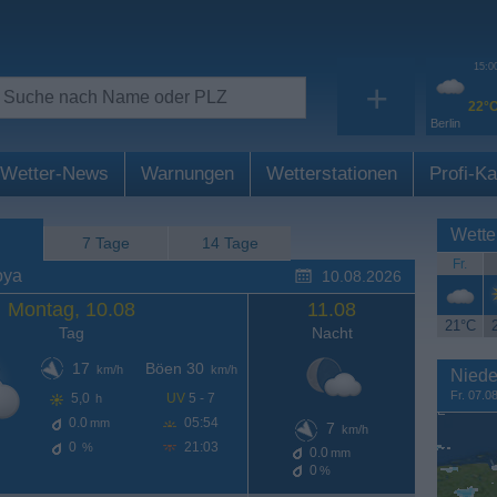
15:0
+
22°
Berlin
Wetter-News
Warnungen
Wetterstationen
Profi-Ka
Wette
7 Tage
14 Tage
Fr.
oya
10.08.2026
Montag, 10.08
11.08
21°C
Tag
Nacht
17
Böen 30
km/h
km/h
Niede
Fr. 07.0
5,0
UV
5 - 7
h
0.0
05:54
mm
7
km/h
0
21:03
%
0.0
mm
0
%