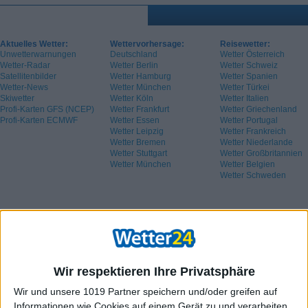
Aktuelles Wetter:
Wettervorhersage:
Reisewetter:
Unwetterwarnungen
Deutschland
Wetter Österreich
Wetter-Radar
Wetter Berlin
Wetter Schweiz
Satellitenbilder
Wetter Hamburg
Wetter Spanien
Wetter-News
Wetter München
Wetter Türkei
Skiwetter
Wetter Köln
Wetter Italien
Profi-Karten GFS (NCEP)
Wetter Frankfurt
Wetter Griechenland
Profi-Karten ECMWF
Wetter Essen
Wetter Portugal
Wetter Leipzig
Wetter Frankreich
Wetter Bremen
Wetter Niederlande
Wetter Stuttgart
Wetter Großbritannien
Wetter München
Wetter Belgien
Wetter Schweden
Wir respektieren Ihre Privatsphäre
Wir und unsere 1019 Partner speichern und/oder greifen auf
Informationen wie Cookies auf einem Gerät zu und verarbeiten