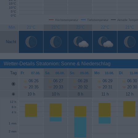
15°C
10°C
5°C
0°C
Höchsttemperatur
Tiefsttemperatur
Aktuelle Temper
Min.
21°C
21°C
23°C
22°C
21°C
Nacht
Wetter-Details Stratonion: Sonne & Niederschlag
Tag
Fr
.
Sa
.
So
.
Mo
.
Di
.
07.08.
08.08.
09.08.
10.08.
11.08
06:26
06:27
06:28
06:29
06:30
20:35
20:33
20:32
20:31
20:30
10 h
10 h
8 h
11 h
12 h
12 h
8 h
4 h
1 mm
2 mm