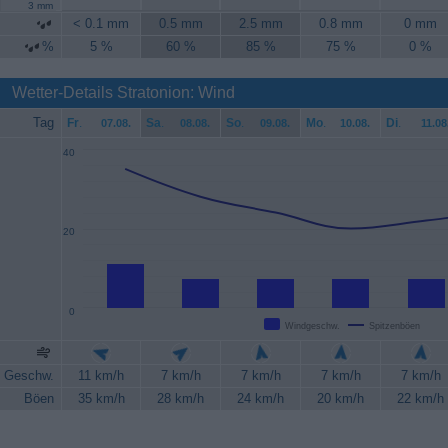
3 mm
< 0.1 mm
0.5 mm
2.5 mm
0.8 mm
0 mm
%
5 %
60 %
85 %
75 %
0 %
Wetter-Details Stratonion: Wind
Tag
Fr
.
Sa
.
So
.
Mo
.
Di
.
07.08.
08.08.
09.08.
10.08.
11.08
40
20
0
Windgeschw.
Spitzenböen
Geschw.
11 km/h
7 km/h
7 km/h
7 km/h
7 km/h
Böen
35 km/h
28 km/h
24 km/h
20 km/h
22 km/h