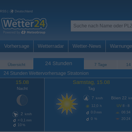
RSS
|
Deutschland
Vorhersage
Wetterradar
Wetter-News
Warnunge
24 Stunden
Übersicht
7 Tage
14
24 Stunden Wettervorhersage Stratonion
15.08
Samstag, 15.08
Nacht
Tag
7
Böen 22
km/h
km
12,0
UV
8 - 8
h
0.0
06:34
mm
2
km/h
0
20:24
%
< 0,1
mm
10
%