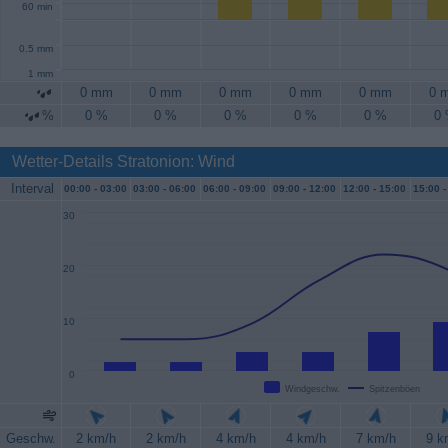
60 min
0.5 mm
1 mm
0 mm
0 mm
0 mm
0 mm
0 mm
0 
%
0 %
0 %
0 %
0 %
0 %
0
Wetter-Details Stratonion: Wind
Interval
00:00 -
03:00
03:00 -
06:00
06:00 -
09:00
09:00 -
12:00
12:00 -
15:00
15:00 -
30
20
10
0
Windgeschw.
Spitzenböen
Geschw.
2 km/h
2 km/h
4 km/h
4 km/h
7 km/h
9 k