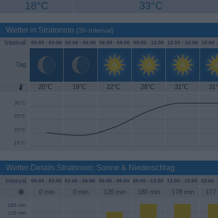
18°C
33°C
Wetter in Stratonion
(3h-Interval)
Interval
00:00 -
03:00
03:00 -
06:00
06:00 -
09:00
09:00 -
12:00
12:00 -
15:00
15:00 
Tag
20°C
19°C
22°C
28°C
31°C
31
35°C
30°C
25°C
20°C
15°C
Wetter-Details Stratonion: Sonne & Niederschlag
Interval
00:00 -
03:00
03:00 -
06:00
06:00 -
09:00
09:00 -
12:00
12:00 -
15:00
15:00 
0 min
0 min
120 min
180 min
178 min
177
180 min
120 min