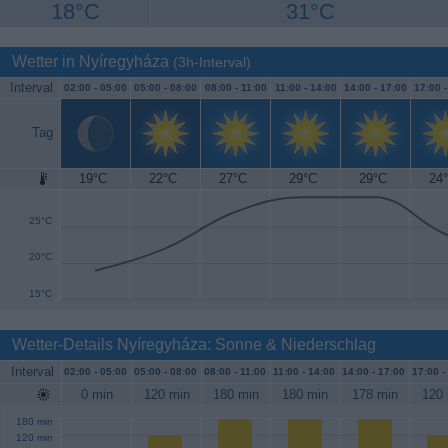
18°C
31°C
Wetter in Nyíregyháza
(3h-Interval)
Interval
02:00 -
05:00
05:00 -
08:00
08:00 -
11:00
11:00 -
14:00
14:00 -
17:00
17:00 
Tag
19°C
22°C
27°C
29°C
29°C
24
30°C
25°C
20°C
15°C
Wetter-Details Nyíregyháza: Sonne & Niederschlag
Interval
02:00 -
05:00
05:00 -
08:00
08:00 -
11:00
11:00 -
14:00
14:00 -
17:00
17:00 -
0 min
120 min
180 min
180 min
178 min
120 
180 min
120 min