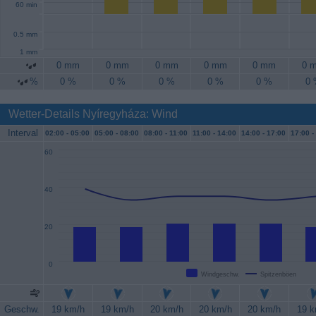
60 min
0.5 mm
1 mm
0 mm
0 mm
0 mm
0 mm
0 mm
0 
%
0 %
0 %
0 %
0 %
0 %
0
Wetter-Details Nyíregyháza: Wind
Interval
02:00 -
05:00
05:00 -
08:00
08:00 -
11:00
11:00 -
14:00
14:00 -
17:00
17:00 -
60
40
20
0
Windgeschw.
Spitzenböen
Geschw.
19 km/h
19 km/h
20 km/h
20 km/h
20 km/h
19 k