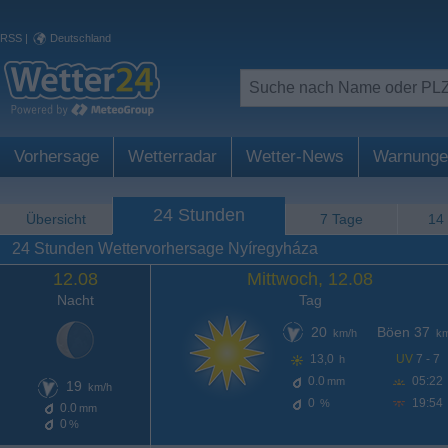
RSS
|
Deutschland
Vorhersage
Wetterradar
Wetter-News
Warnunge
24 Stunden
Übersicht
7 Tage
14
24 Stunden Wettervorhersage Nyíregyháza
12.08
Mittwoch, 12.08
Nacht
Tag
20
Böen 37
km/h
km
13,0
UV
7 - 7
h
0.0
05:22
mm
19
km/h
0
19:54
%
0.0
mm
0
%