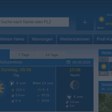
09:0
+
19°
Berlin
Wetter-News
Warnungen
Wetterstationen
Profi-Ka
Wette
7 Tage
14 Tage
So.
lsöszentivan
09.08.2026
Sonntag, 09.08
10.08
34°C
Tag
Nacht
4
Böen 13
km/h
km/h
Niede
Mo. 10.0
13,0
UV
8 - 8
h
0.0
05:33
mm
4
km/h
0
20:04
%
0.0
mm
0
%