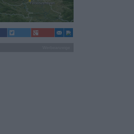
Felsöszentivan
Werbeanzeige