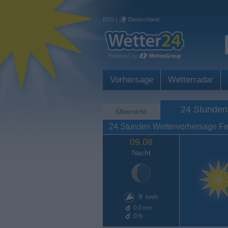
RSS
|
Deutschland
Vorhersage
Wetterradar
24 Stunden
Übersicht
24 Stunden Wettervorhersage Fe
09.08
Nacht
9
km/h
0.0
mm
0
%