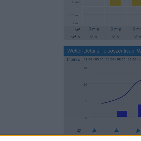
60 min
0.5 mm
1 mm
0 mm
0 mm
0 m
%
0 %
0 %
0 
Wetter-Details Felsöszentivan: 
Interval
02:00 -
05:00
05:00 -
08:00
08:00 -
1
15
10
5
0
Geschw.
0 km/h
2 km/h
4 km