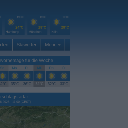
0
19:00
19:00
19:00
C
24°C
28°C
28°C
Hamburg
München
Köln
rten
Skiwetter
Mehr
rvorhersage für die Woche
So.
Mo.
Di.
Mi.
Do.
Fr.
32°C
35°C
36°C
32°C
32°C
33°C
rschlagsradar
8.2026 - 11:00 (CEST)