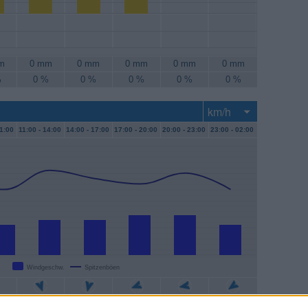
m
0 mm
0 mm
0 mm
0 mm
0 mm
%
0 %
0 %
0 %
0 %
0 %
1:00
11:00 -
14:00
14:00 -
17:00
17:00 -
20:00
20:00 -
23:00
23:00 -
02:00
Windgeschw.
Spitzenböen
/h
13 km/h
13 km/h
15 km/h
15 km/h
11 km/h