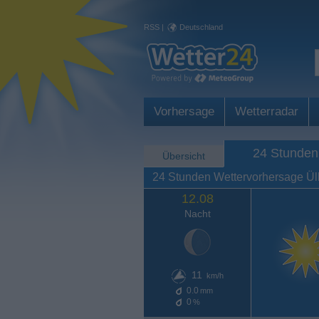
RSS
|
Deutschland
Vorhersage
Wetterradar
24 Stunden
Übersicht
24 Stunden Wettervorhersage Ül
12.08
Nacht
11
km/h
0.0
mm
0
%