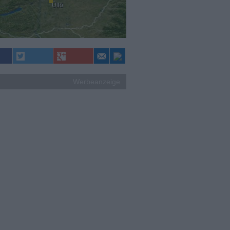
Üllö
Werbeanzeige