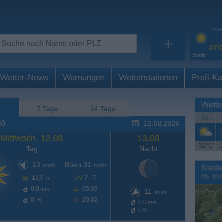
19:0
+
23°
Berlin
Wetter-News
Warnungen
Wetterstationen
Profi-Ka
Wette
7 Tage
14 Tage
Sa.
lö
12.08.2026
Mittwoch, 12.08
13.08
32°C
Tag
Nacht
13
Böen 31
km/h
km/h
Niede
Mo. 10.0
12,0
UV
7 - 7
h
0.0
05:33
mm
11
km/h
0
20:02
%
0.0
mm
0
%