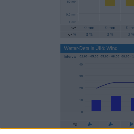
60 min
0.5 mm
1 mm
0 mm
0 mm
0 m
%
0 %
0 %
0 
Wetter-Details Üllö: Wind
Interval
02:00 -
05:00
05:00 -
08:00
08:00 -
1
40
30
20
10
0
Geschw.
9 km/h
13 km/h
11 km