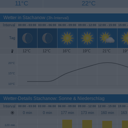
11°C
22°C
Wetter in Stachanow
(3h-Interval)
Interval
00:00 -
03:00
03:00 -
06:00
06:00 -
09:00
09:00 -
12:00
12:00 -
15:00
15:00 
Tag
12°C
12°C
16°C
19°C
21°C
19
25°C
20°C
15°C
10°C
Wetter-Details Stachanow: Sonne & Niederschlag
Interval
00:00 -
03:00
03:00 -
06:00
06:00 -
09:00
09:00 -
12:00
12:00 -
15:00
15:00 
0 min
0 min
177 min
173 min
160 min
163
120 min