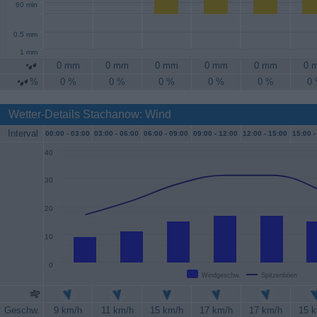
60 min
0.5 mm
1 mm
0 mm
0 mm
0 mm
0 mm
0 mm
0 
%
0 %
0 %
0 %
0 %
0 %
0
Wetter-Details Stachanow: Wind
Interval
00:00 -
03:00
03:00 -
06:00
06:00 -
09:00
09:00 -
12:00
12:00 -
15:00
15:00 -
40
30
20
10
0
Windgeschw.
Spitzenböen
Geschw.
9 km/h
11 km/h
15 km/h
17 km/h
17 km/h
15 