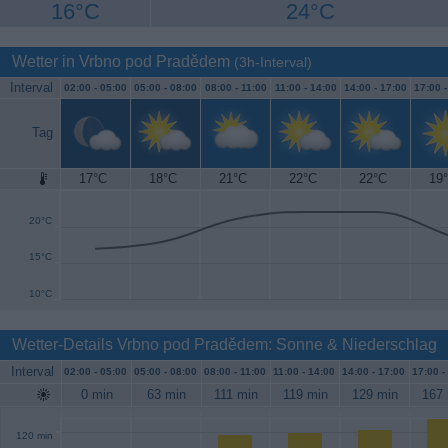
16°C
24°C
Wetter in Vrbno pod Pradědem
(3h-Interval)
Interval
02:00 -
05:00
05:00 -
08:00
08:00 -
11:00
11:00 -
14:00
14:00 -
17:00
17:00 
Tag
17°C
18°C
21°C
22°C
22°C
19
25°C
20°C
15°C
10°C
Wetter-Details Vrbno pod Pradědem: Sonne & Niederschlag
Interval
02:00 -
05:00
05:00 -
08:00
08:00 -
11:00
11:00 -
14:00
14:00 -
17:00
17:00 -
0 min
63 min
111 min
119 min
129 min
167 
120 min