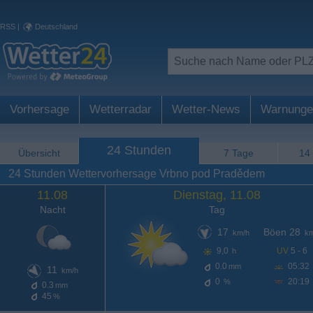
RSS
|
Deutschland
Vorhersage
Wetterradar
Wetter-News
Warnunge
24 Stunden
Übersicht
7 Tage
14
24 Stunden Wettervorhersage Vrbno pod Pradědem
11.08
Dienstag, 11.08
Nacht
Tag
17
Böen 28
km/h
km
9,0
UV
5 - 6
h
0.0
05:32
mm
11
km/h
0
20:19
%
0.3
mm
45
%