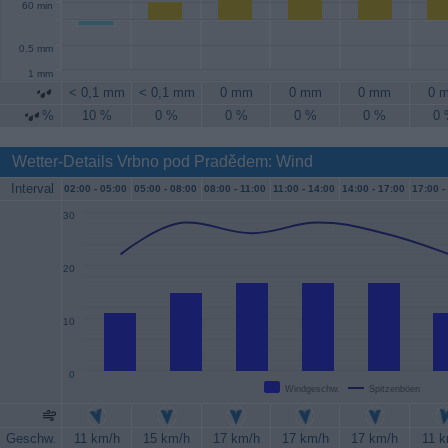
60 min
0.5 mm
1 mm
< 0,1 mm
< 0,1 mm
0 mm
0 mm
0 mm
0 
%
10 %
0 %
0 %
0 %
0 %
0
Wetter-Details Vrbno pod Pradědem: Wind
Interval
02:00 -
05:00
05:00 -
08:00
08:00 -
11:00
11:00 -
14:00
14:00 -
17:00
17:00 -
30
20
10
0
Windgeschw.
Spitzenböen
Geschw.
11 km/h
15 km/h
17 km/h
17 km/h
17 km/h
11 k