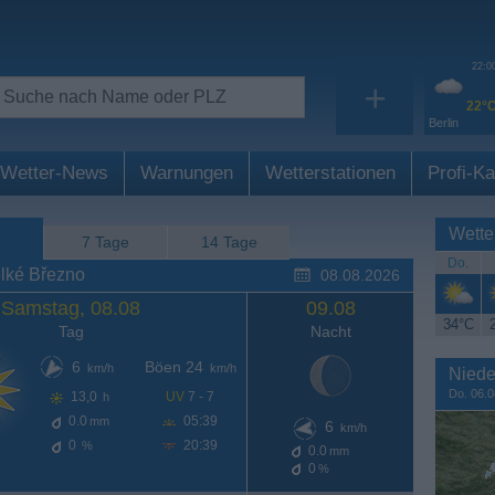
22:0
+
22°
Berlin
Wetter-News
Warnungen
Wetterstationen
Profi-Ka
Wette
7 Tage
14 Tage
Do.
lké Březno
08.08.2026
Samstag, 08.08
09.08
34°C
Tag
Nacht
6
Böen 24
km/h
km/h
Niede
Do. 06.0
13,0
UV
7 - 7
h
0.0
05:39
mm
6
km/h
0
20:39
%
0.0
mm
0
%