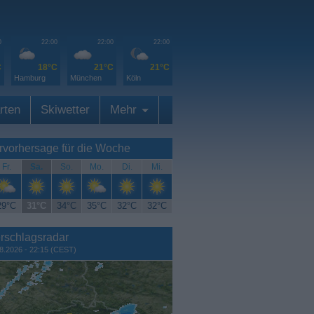
0
22:00
22:00
22:00
C
18°C
21°C
21°C
Hamburg
München
Köln
rten
Skiwetter
Mehr
rvorhersage für die Woche
Fr.
Sa.
So.
Mo.
Di.
Mi.
29°C
31°C
34°C
35°C
32°C
32°C
rschlagsradar
8.2026 - 22:15 (CEST)