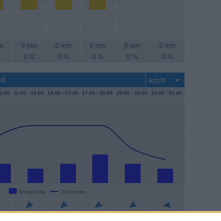
m
0 mm
0 mm
0 mm
0 mm
0 mm
%
0 %
0 %
0 %
0 %
0 %
nd
1:00
11:00 -
14:00
14:00 -
17:00
17:00 -
20:00
20:00 -
23:00
23:00 -
02:00
Windgeschw.
Spitzenböen
/h
6 km/h
7 km/h
11 km/h
7 km/h
6 km/h