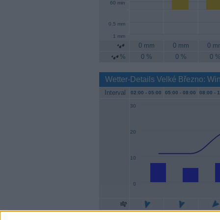
60 min
0.5 mm
1 mm
0 mm
0 mm
0 m
%
0 %
0 %
0 
Wetter-Details Velké Březno: Wi
Interval
02:00 -
05:00
05:00 -
08:00
08:00 -
1
30
20
10
0
Geschw.
7 km/h
6 km/h
7 km