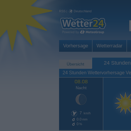
RSS
|
Deutschland
Vorhersage
Wetterradar
24 Stunden
Übersicht
24 Stunden Wettervorhersage Ve
08.08
Nacht
7
km/h
0.0
mm
0
%