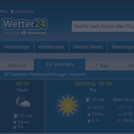
RSS
|
Deutschland
Vorhersage
Wetterradar
Wetter-News
Warnunge
24 Stunden
Übersicht
7 Tage
14
24 Stunden Wettervorhersage Velemín
08.08
Samstag, 08.08
Nacht
Tag
9
Böen 24
km/h
km
12,0
UV
7 - 7
h
0.0
05:40
mm
9
km/h
0
20:39
%
0.0
mm
0
%