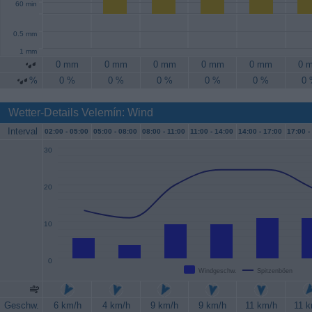
60 min
0.5 mm
1 mm
0 mm
0 mm
0 mm
0 mm
0 mm
0 
%
0 %
0 %
0 %
0 %
0 %
0
Wetter-Details Velemín: Wind
Interval
02:00 -
05:00
05:00 -
08:00
08:00 -
11:00
11:00 -
14:00
14:00 -
17:00
17:00 -
30
20
10
0
Windgeschw.
Spitzenböen
Geschw.
6 km/h
4 km/h
9 km/h
9 km/h
11 km/h
11 k