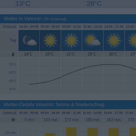
13°C
28°C
Wetter in Velemín
(3h-Interval)
Interval
02:00 -
05:00
05:00 -
08:00
08:00 -
11:00
11:00 -
14:00
14:00 -
17:00
17:00 
Tag
14°C
16°C
21°C
25°C
26°C
23
30°C
25°C
20°C
15°C
10°C
Wetter-Details Velemín: Sonne & Niederschlag
Interval
02:00 -
05:00
05:00 -
08:00
08:00 -
11:00
11:00 -
14:00
14:00 -
17:00
17:00 -
0 min
103 min
174 min
166 min
163 min
170 
120 min