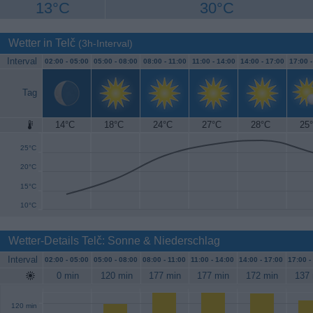
13°C
30°C
Wetter in Telč
(3h-Interval)
Interval
02:00 -
05:00
05:00 -
08:00
08:00 -
11:00
11:00 -
14:00
14:00 -
17:00
17:00 
Tag
14°C
18°C
24°C
27°C
28°C
25
30°C
25°C
20°C
15°C
10°C
Wetter-Details Telč: Sonne & Niederschlag
Interval
02:00 -
05:00
05:00 -
08:00
08:00 -
11:00
11:00 -
14:00
14:00 -
17:00
17:00 -
0 min
120 min
177 min
177 min
172 min
137 
120 min