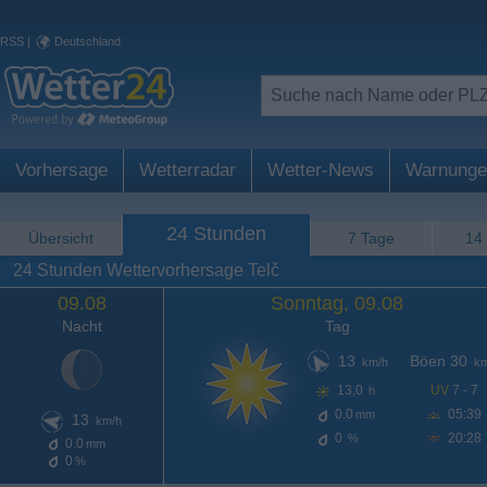
RSS
|
Deutschland
Vorhersage
Wetterradar
Wetter-News
Warnunge
24 Stunden
Übersicht
7 Tage
14
24 Stunden Wettervorhersage Telč
09.08
Sonntag, 09.08
Nacht
Tag
13
Böen 30
km/h
km
13,0
UV
7 - 7
h
0.0
05:39
mm
13
km/h
0
20:28
%
0.0
mm
0
%