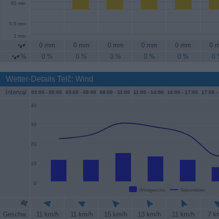
60 min
0.5 mm
1 mm
0 mm
0 mm
0 mm
0 mm
0 mm
0 
%
0 %
0 %
0 %
0 %
0 %
0
Wetter-Details Telč: Wind
Interval
02:00 -
05:00
05:00 -
08:00
08:00 -
11:00
11:00 -
14:00
14:00 -
17:00
17:00 -
40
30
20
10
0
Windgeschw.
Spitzenböen
Geschw.
11 km/h
11 km/h
15 km/h
13 km/h
11 km/h
7 k