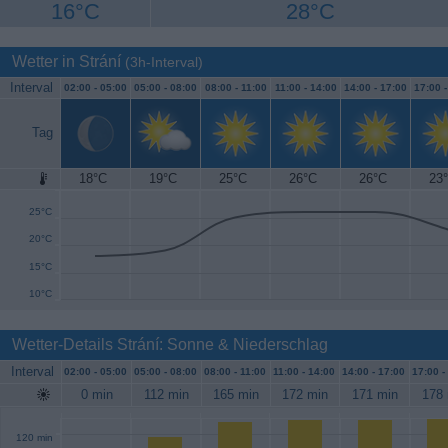
16°C
28°C
Wetter in Strání
(3h-Interval)
Interval
02:00 -
05:00
05:00 -
08:00
08:00 -
11:00
11:00 -
14:00
14:00 -
17:00
17:00 
Tag
18°C
19°C
25°C
26°C
26°C
23
30°C
25°C
20°C
15°C
10°C
Wetter-Details Strání: Sonne & Niederschlag
Interval
02:00 -
05:00
05:00 -
08:00
08:00 -
11:00
11:00 -
14:00
14:00 -
17:00
17:00 -
0 min
112 min
165 min
172 min
171 min
178 
120 min