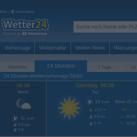
RSS
|
Deutschland
Vorhersage
Wetterradar
Wetter-News
Warnunge
24 Stunden
Übersicht
7 Tage
14
24 Stunden Wettervorhersage Strání
08.08
Samstag, 08.08
Nacht
Tag
19
Böen 37
km/h
km
13,0
UV
- - -
h
0.0
05:30
mm
11
km/h
0
20:19
%
0.0
mm
0
%