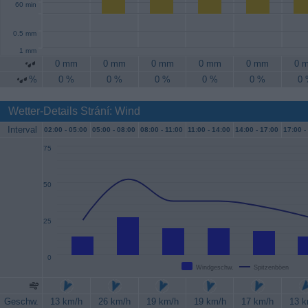
60 min
0.5 mm
1 mm
0 mm
0 mm
0 mm
0 mm
0 mm
0 
%
0 %
0 %
0 %
0 %
0 %
0
Wetter-Details Strání: Wind
Interval
02:00 -
05:00
05:00 -
08:00
08:00 -
11:00
11:00 -
14:00
14:00 -
17:00
17:00 -
75
50
25
0
Windgeschw.
Spitzenböen
Geschw.
13 km/h
26 km/h
19 km/h
19 km/h
17 km/h
13 k