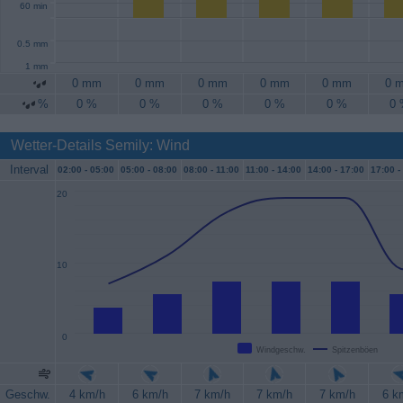
60 min
0.5 mm
1 mm
0 mm
0 mm
0 mm
0 mm
0 mm
0 
%
0 %
0 %
0 %
0 %
0 %
0
Wetter-Details Semily: Wind
Interval
02:00 -
05:00
05:00 -
08:00
08:00 -
11:00
11:00 -
14:00
14:00 -
17:00
17:00 -
20
10
0
Windgeschw.
Spitzenböen
Geschw.
4 km/h
6 km/h
7 km/h
7 km/h
7 km/h
6 k