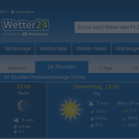
RSS
|
Deutschland
Vorhersage
Wetterradar
Wetter-News
Warnunge
24 Stunden
Übersicht
7 Tage
14
24 Stunden Wettervorhersage Semily
13.08
Donnerstag, 13.08
Nacht
Tag
7
Böen 19
km/h
km
14,0
UV
7 - 7
h
0.0
05:41
mm
6
km/h
0
20:25
%
0.0
mm
0
%