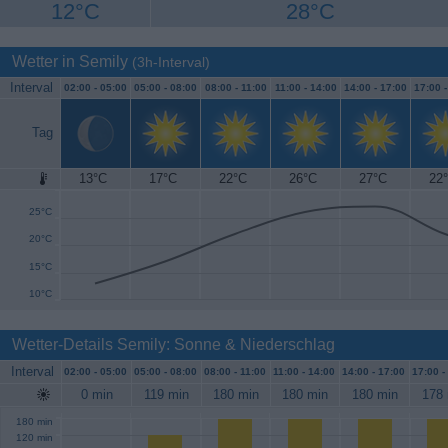
12°C
28°C
Wetter in Semily
(3h-Interval)
Interval
02:00 -
05:00
05:00 -
08:00
08:00 -
11:00
11:00 -
14:00
14:00 -
17:00
17:00 
Tag
13°C
17°C
22°C
26°C
27°C
22
30°C
25°C
20°C
15°C
10°C
Wetter-Details Semily: Sonne & Niederschlag
Interval
02:00 -
05:00
05:00 -
08:00
08:00 -
11:00
11:00 -
14:00
14:00 -
17:00
17:00 -
0 min
119 min
180 min
180 min
180 min
178 
180 min
120 min