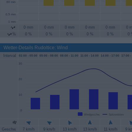
60 min
0.5 mm
1 mm
0 mm
0 mm
0 mm
0 mm
0 mm
0 
%
0 %
0 %
0 %
0 %
0 %
0
Wetter-Details Rudoltice: Wind
Interval
02:00 -
05:00
05:00 -
08:00
08:00 -
11:00
11:00 -
14:00
14:00 -
17:00
17:00 -
30
20
10
0
Windgeschw.
Spitzenböen
Geschw.
7 km/h
9 km/h
13 km/h
13 km/h
11 km/h
9 k