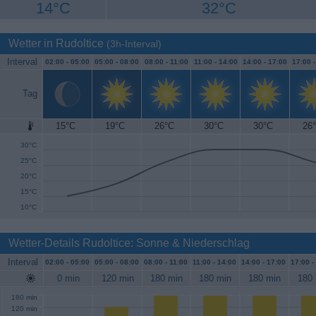
14°C
32°C
Wetter in Rudoltice
(3h-Interval)
Interval
02:00 -
05:00
05:00 -
08:00
08:00 -
11:00
11:00 -
14:00
14:00 -
17:00
17:00 
Tag
15°C
19°C
26°C
30°C
30°C
26
35°C
30°C
25°C
20°C
15°C
10°C
Wetter-Details Rudoltice: Sonne & Niederschlag
Interval
02:00 -
05:00
05:00 -
08:00
08:00 -
11:00
11:00 -
14:00
14:00 -
17:00
17:00 -
0 min
120 min
180 min
180 min
180 min
180 
180 min
120 min