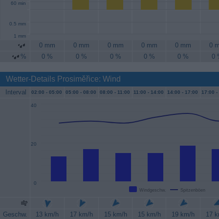
60 min
0.5 mm
1 mm
0 mm
0 mm
0 mm
0 mm
0 mm
0 
%
0 %
0 %
0 %
0 %
0 %
0
Wetter-Details Prosiměřice: Wind
Interval
02:00 -
05:00
05:00 -
08:00
08:00 -
11:00
11:00 -
14:00
14:00 -
17:00
17:00 -
40
20
0
Windgeschw.
Spitzenböen
Geschw.
13 km/h
17 km/h
15 km/h
15 km/h
19 km/h
17 k