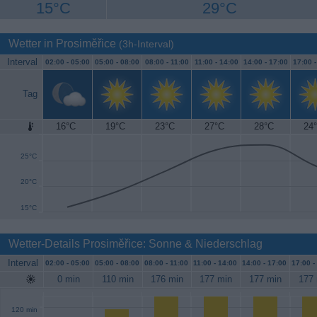
15°C
29°C
Wetter in Prosiměřice
(3h-Interval)
Interval
02:00 -
05:00
05:00 -
08:00
08:00 -
11:00
11:00 -
14:00
14:00 -
17:00
17:00 
Tag
16°C
19°C
23°C
27°C
28°C
24
30°C
25°C
20°C
15°C
Wetter-Details Prosiměřice: Sonne & Niederschlag
Interval
02:00 -
05:00
05:00 -
08:00
08:00 -
11:00
11:00 -
14:00
14:00 -
17:00
17:00 -
0 min
110 min
176 min
177 min
177 min
177 
120 min