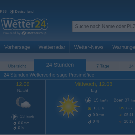
RSS
|
Deutschland
Vorhersage
Wetterradar
Wetter-News
Warnunge
24 Stunden
Übersicht
7 Tage
14
24 Stunden Wettervorhersage Prosiměřice
12.08
Mittwoch, 12.08
Nacht
Tag
15
Böen 37
km/h
km
13,0
UV
7 - 7
h
0.0
05:41
mm
13
km/h
0
20:19
%
0.0
mm
0
%