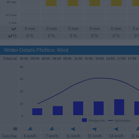
60 min
0.5 mm
1 mm
0 mm
0 mm
0 mm
0 mm
0 mm
0 
%
0 %
0 %
0 %
0 %
0 %
0
Wetter-Details Přeštice: Wind
Interval
02:00 -
05:00
05:00 -
08:00
08:00 -
11:00
11:00 -
14:00
14:00 -
17:00
17:00 -
40
30
20
10
0
Windgeschw.
Spitzenböen
Geschw.
6 km/h
7 km/h
11 km/h
11 km/h
13 km/h
11 k