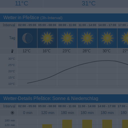
11°C
31°C
Wetter in Přeštice
(3h-Interval)
Interval
02:00 -
05:00
05:00 -
08:00
08:00 -
11:00
11:00 -
14:00
14:00 -
17:00
17:00 
Tag
12°C
16°C
23°C
28°C
30°C
27
35°C
30°C
25°C
20°C
15°C
10°C
Wetter-Details Přeštice: Sonne & Niederschlag
Interval
02:00 -
05:00
05:00 -
08:00
08:00 -
11:00
11:00 -
14:00
14:00 -
17:00
17:00 -
0 min
120 min
180 min
180 min
180 min
180 
180 min
120 min