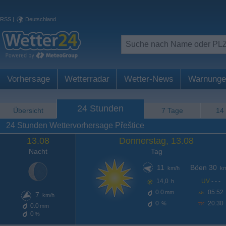
RSS
|
Deutschland
Vorhersage
Wetterradar
Wetter-News
Warnunge
24 Stunden
Übersicht
7 Tage
14
24 Stunden Wettervorhersage Přeštice
13.08
Donnerstag, 13.08
Nacht
Tag
11
Böen 30
km/h
km
14,0
UV
- - -
h
0.0
05:52
mm
7
km/h
0
20:30
%
0.0
mm
0
%