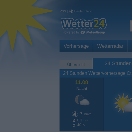
RSS
|
Deutschland
Vorhersage
Wetterradar
24 Stunden
Übersicht
24 Stunden Wettervorhersage Ot
11.08
Nacht
7
km/h
0.3
mm
40
%