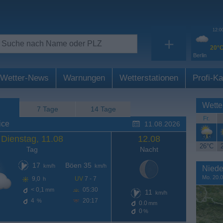
12:0
+
20°
Berlin
Wetter-News
Warnungen
Wetterstationen
Profi-Ka
Wette
7 Tage
14 Tage
Fr.
ice
11.08.2026
Dienstag, 11.08
12.08
26°C
Tag
Nacht
17
Böen 35
km/h
km/h
Niede
Mo. 20.0
9,0
UV
7 - 7
h
< 0,1
05:30
mm
11
km/h
4
20:17
%
0.0
mm
0
%