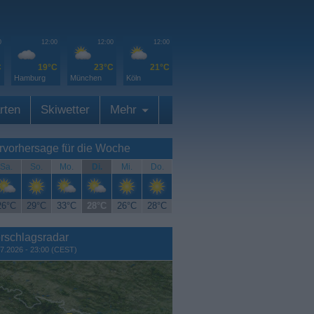
0
12:00
12:00
12:00
C
19°C
23°C
21°C
Hamburg
München
Köln
rten
Skiwetter
Mehr
rvorhersage für die Woche
Sa.
So.
Mo.
Di.
Mi.
Do.
26°C
29°C
33°C
28°C
26°C
28°C
rschlagsradar
7.2026 - 23:00 (CEST)