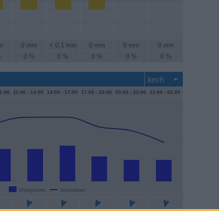
m
0 mm
< 0,1 mm
0 mm
0 mm
0 mm
%
0 %
0 %
0 %
0 %
0 %
1:00
11:00 -
14:00
14:00 -
17:00
17:00 -
20:00
20:00 -
23:00
23:00 -
02:00
Windgeschw.
Spitzenböen
m/h
17 km/h
19 km/h
13 km/h
11 km/h
11 km/h