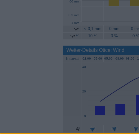
60 min
0.5 mm
1 mm
< 0,1 mm
0 mm
0 m
%
10 %
0 %
0 
Wetter-Details Otice: Wind
Interval
02:00 -
05:00
05:00 -
08:00
08:00 -
1
40
20
0
Geschw.
7 km/h
9 km/h
17 k