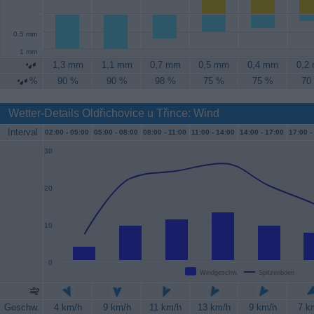
0.5 mm
1 mm
1,3 mm
1,1 mm
0,7 mm
0,5 mm
0,4 mm
0,2
%
90 %
90 %
98 %
75 %
75 %
70
Wetter-Details Oldřichovice u Třince: Wind
Interval
02:00 -
05:00
05:00 -
08:00
08:00 -
11:00
11:00 -
14:00
14:00 -
17:00
17:00 -
30
20
10
0
Windgeschw.
Spitzenböen
Geschw.
4 km/h
9 km/h
11 km/h
13 km/h
9 km/h
7 k