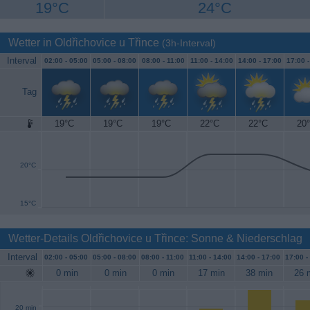
19°C
24°C
Wetter in Oldřichovice u Třince
(3h-Interval)
Interval
02:00 -
05:00
05:00 -
08:00
08:00 -
11:00
11:00 -
14:00
14:00 -
17:00
17:00 
Tag
19°C
19°C
19°C
22°C
22°C
20
25°C
20°C
15°C
Wetter-Details Oldřichovice u Třince: Sonne & Niederschlag
Interval
02:00 -
05:00
05:00 -
08:00
08:00 -
11:00
11:00 -
14:00
14:00 -
17:00
17:00 -
0 min
0 min
0 min
17 min
38 min
26 
20 min