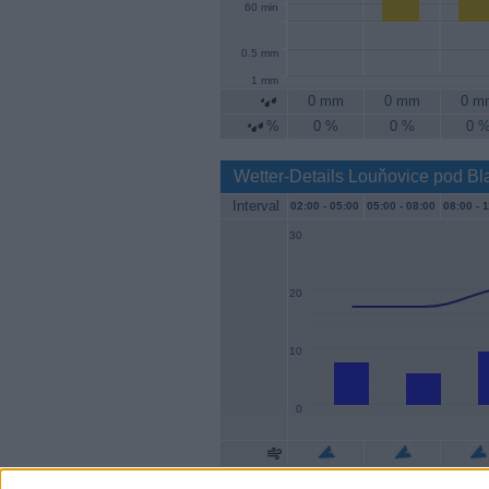
60 min
0.5 mm
1 mm
0 mm
0 mm
0 m
%
0 %
0 %
0 
Wetter-Details Louňovice pod B
Interval
02:00 -
05:00
05:00 -
08:00
08:00 -
1
30
20
10
0
Geschw.
7 km/h
6 km/h
9 km