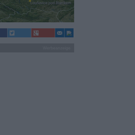
Louňovice pod Blaníkem
Werbeanzeige