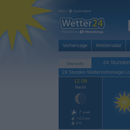
RSS
|
Deutschland
Vorhersage
Wetterradar
24 Stunden
Übersicht
24 Stunden Wettervorhersage L
12.08
Nacht
7
km/h
< 0,1
mm
4
%