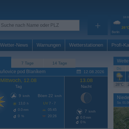
18:0
+
26°
Berlin
Wetter-News
Warnungen
Wetterstationen
Profi-Ka
Wette
7 Tage
14 Tage
Do.
ouňovice pod Blaníkem
12.08.2026
Mittwoch, 12.08
13.08
28°C
Tag
Nacht
9
Böen 22
km/h
km/h
Niede
Sa. 01.0
13,0
UV
7 - 7
h
0.0
05:45
mm
7
km/h
0
20:26
%
0.0
mm
0
%