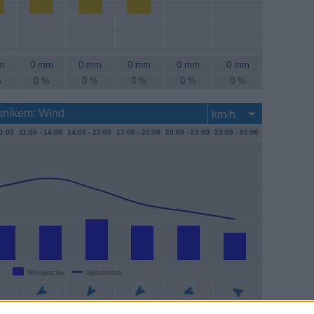
m
0 mm
0 mm
0 mm
0 mm
0 mm
%
0 %
0 %
0 %
0 %
0 %
laníkem: Wind
1:00
11:00 -
14:00
14:00 -
17:00
17:00 -
20:00
20:00 -
23:00
23:00 -
02:00
Windgeschw.
Spitzenböen
/h
9 km/h
11 km/h
9 km/h
9 km/h
7 km/h