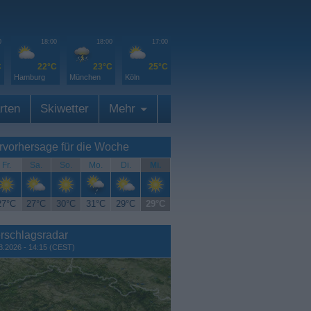
0
18:00
18:00
17:00
C
22°C
23°C
25°C
Hamburg
München
Köln
rten
Skiwetter
Mehr
rvorhersage für die Woche
Fr.
Sa.
So.
Mo.
Di.
Mi.
27°C
27°C
30°C
31°C
29°C
29°C
rschlagsradar
8.2026 - 14:15 (CEST)