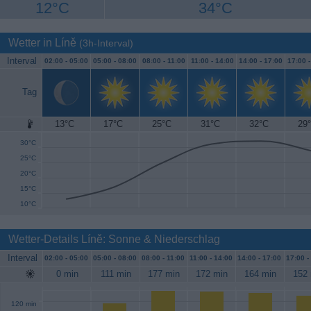
12°C
34°C
Wetter in Líně
(3h-Interval)
Interval
02:00 -
05:00
05:00 -
08:00
08:00 -
11:00
11:00 -
14:00
14:00 -
17:00
17:00 
Tag
13°C
17°C
25°C
31°C
32°C
29
35°C
30°C
25°C
20°C
15°C
10°C
Wetter-Details Líně: Sonne & Niederschlag
Interval
02:00 -
05:00
05:00 -
08:00
08:00 -
11:00
11:00 -
14:00
14:00 -
17:00
17:00 -
0 min
111 min
177 min
172 min
164 min
152 
120 min