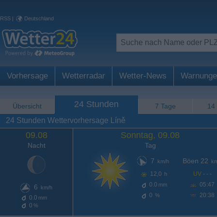
RSS
|
Deutschland
Vorhersage
Wetterradar
Wetter-News
Warnunge
24 Stunden
Übersicht
7 Tage
14
24 Stunden Wettervorhersage Líně
09.08
Sonntag, 09.08
Nacht
Tag
7
Böen 22
km/h
km
12,0
UV
- - -
h
0.0
05:47
mm
6
km/h
0
20:38
%
0.0
mm
0
%