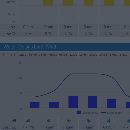
60 min
0.5 mm
1 mm
0 mm
0 mm
0 mm
0 mm
0 mm
0 
%
0 %
0 %
0 %
0 %
0 %
0
Wetter-Details Líně: Wind
Interval
02:00 -
05:00
05:00 -
08:00
08:00 -
11:00
11:00 -
14:00
14:00 -
17:00
17:00 -
30
20
10
0
Windgeschw.
Spitzenböen
Geschw.
4 km/h
4 km/h
7 km/h
7 km/h
6 km/h
4 k