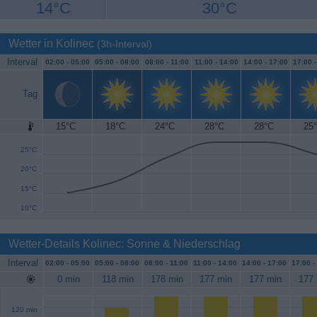
14°C
30°C
Wetter in Kolinec
(3h-Interval)
Interval
02:00 -
05:00
05:00 -
08:00
08:00 -
11:00
11:00 -
14:00
14:00 -
17:00
17:00 
Tag
15°C
18°C
24°C
28°C
28°C
25
30°C
25°C
20°C
15°C
10°C
Wetter-Details Kolinec: Sonne & Niederschlag
Interval
02:00 -
05:00
05:00 -
08:00
08:00 -
11:00
11:00 -
14:00
14:00 -
17:00
17:00 -
0 min
118 min
178 min
177 min
177 min
177 
120 min