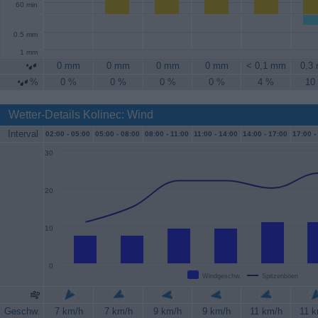
60 min
0.5 mm
1 mm
0 mm
0 mm
0 mm
0 mm
< 0,1 mm
0,3
%
0 %
0 %
0 %
0 %
4 %
10
Wetter-Details Kolinec: Wind
Interval
02:00 -
05:00
05:00 -
08:00
08:00 -
11:00
11:00 -
14:00
14:00 -
17:00
17:00 -
30
20
10
0
Windgeschw.
Spitzenböen
Geschw.
7 km/h
7 km/h
9 km/h
9 km/h
11 km/h
11 k