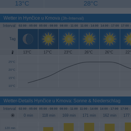
13°C
28°C
Wetter in Hynčice u Krnova
(3h-Interval)
Interval
02:00 -
05:00
05:00 -
08:00
08:00 -
11:00
11:00 -
14:00
14:00 -
17:00
17:00 
Tag
13°C
17°C
23°C
26°C
26°C
22
30°C
25°C
20°C
15°C
10°C
Wetter-Details Hynčice u Krnova: Sonne & Niederschlag
Interval
02:00 -
05:00
05:00 -
08:00
08:00 -
11:00
11:00 -
14:00
14:00 -
17:00
17:00 -
0 min
118 min
169 min
171 min
162 min
177 
120 min