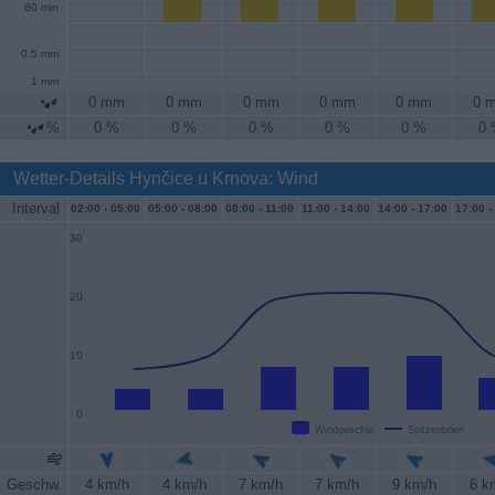
60 min
0.5 mm
1 mm
0 mm
0 mm
0 mm
0 mm
0 mm
0 
%
0 %
0 %
0 %
0 %
0 %
0
Wetter-Details Hynčice u Krnova: Wind
Interval
02:00 -
05:00
05:00 -
08:00
08:00 -
11:00
11:00 -
14:00
14:00 -
17:00
17:00 -
30
20
10
0
Windgeschw.
Spitzenböen
Geschw.
4 km/h
4 km/h
7 km/h
7 km/h
9 km/h
6 k