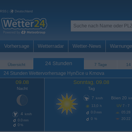
RSS
|
Deutschland
Vorhersage
Wetterradar
Wetter-News
Warnunge
24 Stunden
Übersicht
7 Tage
14
24 Stunden Wettervorhersage Hynčice u Krnova
09.08
Sonntag, 09.08
Nacht
Tag
7
Böen 20
km/h
km
13,0
UV
7 - 7
h
0.0
05:28
mm
4
km/h
0
20:22
%
0.0
mm
0
%