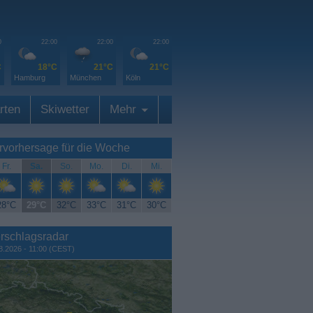
0
22:00
22:00
22:00
C
18°C
21°C
21°C
Hamburg
München
Köln
rten
Skiwetter
Mehr
rvorhersage für die Woche
Fr.
Sa.
So.
Mo.
Di.
Mi.
28°C
29°C
32°C
33°C
31°C
30°C
rschlagsradar
8.2026 - 11:00 (CEST)