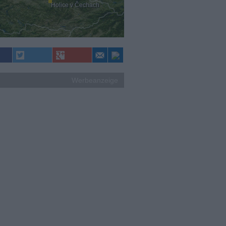
Holice v Čechach
Werbeanzeige