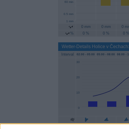
60 min
0.5 mm
1 mm
0 mm
0 mm
0 m
%
0 %
0 %
0 
Wetter-Details Holice v Čechach
Interval
02:00 -
05:00
05:00 -
08:00
08:00 -
1
30
20
10
0
Geschw.
4 km/h
4 km/h
7 km