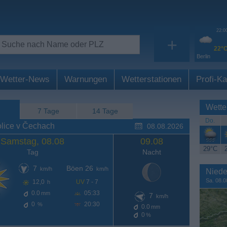
22:0
+
22°
Berlin
Wetter-News
Warnungen
Wetterstationen
Profi-Ka
Wette
7 Tage
14 Tage
Do.
lice v Čechach
08.08.2026
Samstag, 08.08
09.08
29°C
Tag
Nacht
7
Böen 26
km/h
km/h
Niede
Sa. 08.0
12,0
UV
7 - 7
h
0.0
05:33
mm
7
km/h
0
20:30
%
0.0
mm
0
%