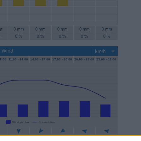
m
0 mm
0 mm
0 mm
0 mm
0 mm
%
0 %
0 %
0 %
0 %
0 %
: Wind
1:00
11:00 -
14:00
14:00 -
17:00
17:00 -
20:00
20:00 -
23:00
23:00 -
02:00
Windgeschw.
Spitzenböen
/h
7 km/h
9 km/h
9 km/h
9 km/h
7 km/h