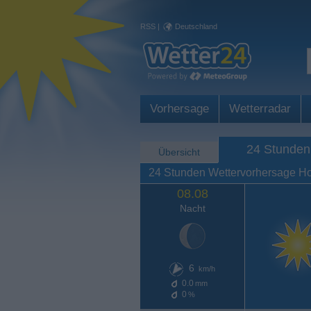
RSS
|
Deutschland
Vorhersage
Wetterradar
24 Stunden
Übersicht
24 Stunden Wettervorhersage Ho
08.08
Nacht
6
km/h
0.0
mm
0
%