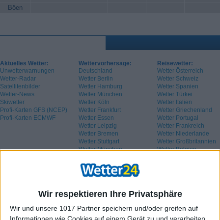
Böen
Aktuelles Wetter:
Wettervorhersage:
Reisewetter:
Unwetterwarnungen
Deutschland
Wetter Österreich
Wetter-Radar
Wetter Berlin
Wetter Schweiz
Satellitenbilder
Wetter Hamburg
Wetter Spanien
Wetter-News
Wetter München
Wetter Türkei
Skiwetter
Wetter Köln
Wetter Italien
Profi-Karten GFS (NCEP)
Wetter Frankfurt
Wetter Griechenland
Profi-Karten ECMWF
Wetter Essen
Wetter Portugal
Wetter Leipzig
Wetter Frankreich
Wetter Bremen
Wetter Niederlande
Wetter Stuttgart
Wetter Großbritannien
Wetter München
Wetter Belgien
Wetter Schweden
Wir respektieren Ihre Privatsphäre
Wir und unsere 1017 Partner speichern und/oder greifen auf
Informationen wie Cookies auf einem Gerät zu und verarbeiten