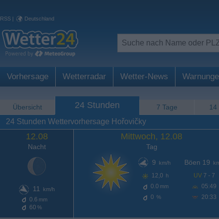
RSS
|
Deutschland
Vorhersage
Wetterradar
Wetter-News
Warnunge
24 Stunden
Übersicht
7 Tage
14
24 Stunden Wettervorhersage Hořovičky
12.08
Mittwoch, 12.08
Nacht
Tag
9
Böen 19
km/h
km
12,0
UV
7 - 7
h
0.0
05:49
mm
11
km/h
0
20:33
%
0.6
mm
60
%