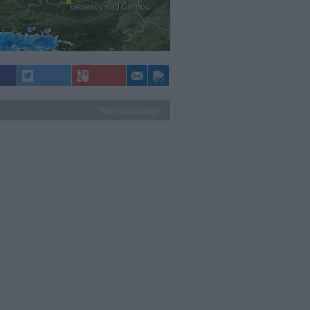
Benešov nad Černou
Werbeanzeige