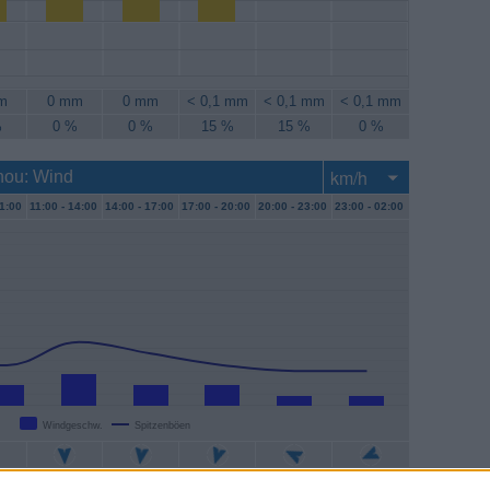
m
0 mm
0 mm
< 0,1 mm
< 0,1 mm
< 0,1 mm
%
0 %
0 %
15 %
15 %
0 %
nou: Wind
1:00
11:00 -
14:00
14:00 -
17:00
17:00 -
20:00
20:00 -
23:00
23:00 -
02:00
Windgeschw.
Spitzenböen
/h
6 km/h
4 km/h
4 km/h
2 km/h
2 km/h