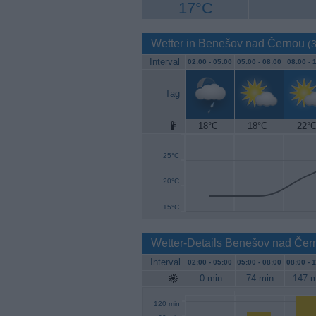
17°C
Wetter in Benešov nad Černou
(3
Interval
02:00 -
05:00
05:00 -
08:00
08:00 -
1
Tag
18°C
18°C
22°
30°C
25°C
20°C
15°C
Wetter-Details Benešov nad Čer
Interval
02:00 -
05:00
05:00 -
08:00
08:00 -
1
0 min
74 min
147 m
120 min