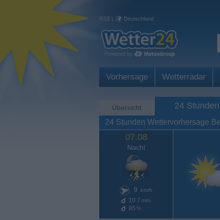
RSS
|
Deutschland
Vorhersage
Wetterradar
24 Stunden
Übersicht
24 Stunden Wettervorhersage B
07.08
Nacht
9
km/h
10.7
mm
85
%