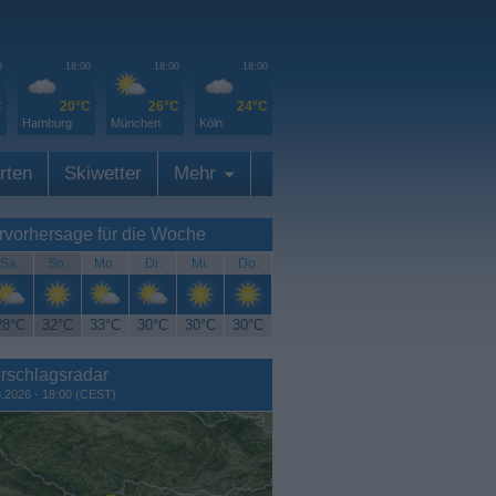
0
18:00
18:00
18:00
C
20°C
26°C
24°C
Hamburg
München
Köln
rten
Skiwetter
Mehr
rvorhersage für die Woche
Sa.
So.
Mo.
Di.
Mi.
Do.
28°C
32°C
33°C
30°C
30°C
30°C
rschlagsradar
8.2026 - 18:00 (CEST)