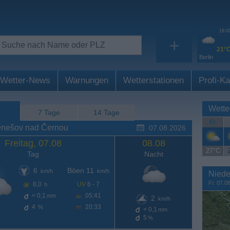
18:0
+
21°
Berlin
Wetter-News
Warnungen
Wetterstationen
Profi-Ka
Wette
7 Tage
14 Tage
Fr.
enešov nad Černou
07.08.2026
Freitag, 07.08
08.08
27°C
Tag
Nacht
6
Böen 11
km/h
km/h
Niede
Fr. 07.0
8,0
UV
6 - 7
h
< 0,1
05:41
mm
2
km/h
4
20:33
%
< 0,1
mm
5
%