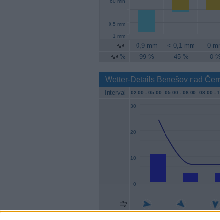
60 min
0.5 mm
1 mm
0,9 mm
< 0,1 mm
0 m
%
99 %
45 %
0 
Wetter-Details Benešov nad Čer
Interval
02:00 -
05:00
05:00 -
08:00
08:00 -
1
30
20
10
0
Geschw.
11 km/h
4 km/h
4 km