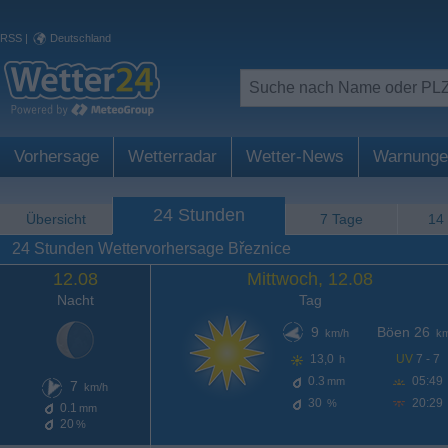
RSS
|
Deutschland
Vorhersage
Wetterradar
Wetter-News
Warnunge
24 Stunden
Übersicht
7 Tage
14
24 Stunden Wettervorhersage Březnice
12.08
Mittwoch, 12.08
Nacht
Tag
9
Böen 26
km/h
km
13,0
UV
7 - 7
h
0.3
05:49
mm
7
km/h
30
20:29
%
0.1
mm
20
%