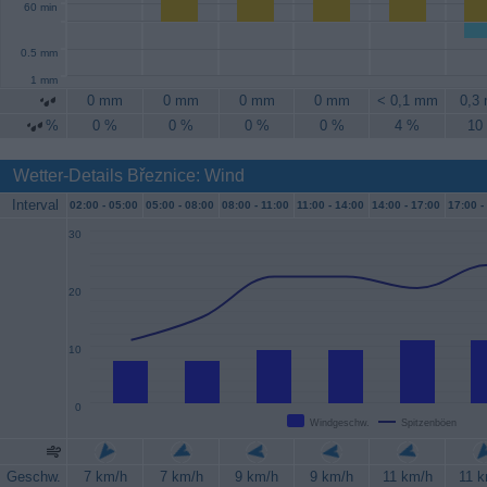
60 min
0.5 mm
1 mm
0 mm
0 mm
0 mm
0 mm
< 0,1 mm
0,3
%
0 %
0 %
0 %
0 %
4 %
10
Wetter-Details Březnice: Wind
Interval
02:00 -
05:00
05:00 -
08:00
08:00 -
11:00
11:00 -
14:00
14:00 -
17:00
17:00 -
30
20
10
0
Windgeschw.
Spitzenböen
Geschw.
7 km/h
7 km/h
9 km/h
9 km/h
11 km/h
11 k