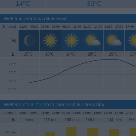
14°C
30°C
Wetter in Želetava
(3h-Interval)
Interval
02:00 -
05:00
05:00 -
08:00
08:00 -
11:00
11:00 -
14:00
14:00 -
17:00
17:00 
Tag
15°C
18°C
24°C
28°C
29°C
25
30°C
25°C
20°C
15°C
10°C
Wetter-Details Želetava: Sonne & Niederschlag
Interval
02:00 -
05:00
05:00 -
08:00
08:00 -
11:00
11:00 -
14:00
14:00 -
17:00
17:00 -
0 min
116 min
168 min
158 min
144 min
153 
120 min