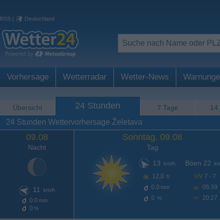
RSS
|
Deutschland
Vorhersage
Wetterradar
Wetter-News
Warnunge
24 Stunden
Übersicht
7 Tage
14
24 Stunden Wettervorhersage Želetava
09.08
Sonntag, 09.08
Nacht
Tag
13
Böen 22
km/h
km
12,0
UV
7 - 7
h
0.0
05:39
mm
11
km/h
0
20:27
%
0.0
mm
0
%