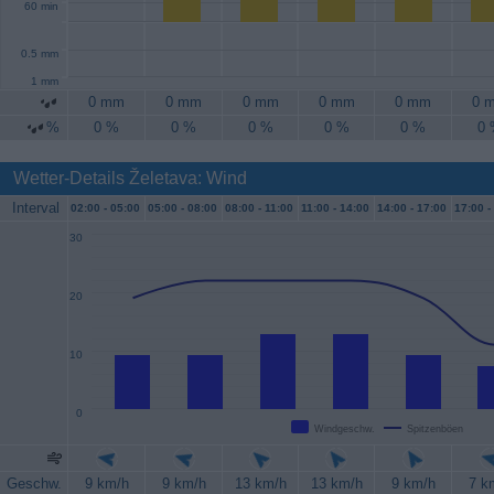
60 min
0.5 mm
1 mm
0 mm
0 mm
0 mm
0 mm
0 mm
0 
%
0 %
0 %
0 %
0 %
0 %
0
Wetter-Details Želetava: Wind
Interval
02:00 -
05:00
05:00 -
08:00
08:00 -
11:00
11:00 -
14:00
14:00 -
17:00
17:00 -
30
20
10
0
Windgeschw.
Spitzenböen
Geschw.
9 km/h
9 km/h
13 km/h
13 km/h
9 km/h
7 k