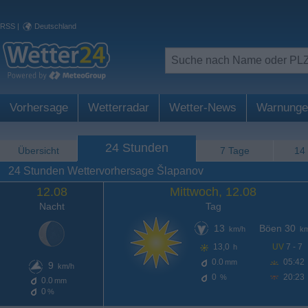
RSS
|
Deutschland
Vorhersage
Wetterradar
Wetter-News
Warnunge
24 Stunden
Übersicht
7 Tage
14
24 Stunden Wettervorhersage Šlapanov
12.08
Mittwoch, 12.08
Nacht
Tag
13
Böen 30
km/h
km
13,0
UV
7 - 7
h
0.0
05:42
mm
9
km/h
0
20:23
%
0.0
mm
0
%