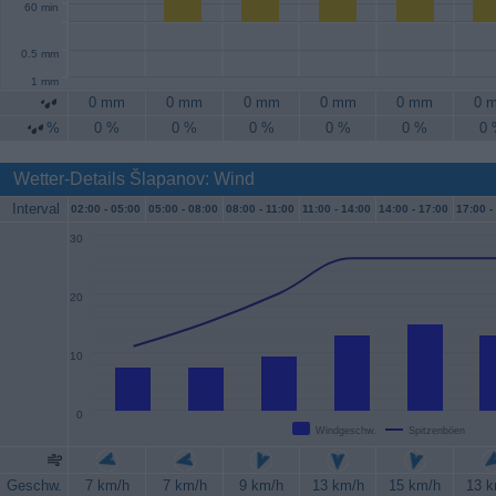
60 min
0.5 mm
1 mm
0 mm
0 mm
0 mm
0 mm
0 mm
0 
%
0 %
0 %
0 %
0 %
0 %
0
Wetter-Details Šlapanov: Wind
Interval
02:00 -
05:00
05:00 -
08:00
08:00 -
11:00
11:00 -
14:00
14:00 -
17:00
17:00 -
30
20
10
0
Windgeschw.
Spitzenböen
Geschw.
7 km/h
7 km/h
9 km/h
13 km/h
15 km/h
13 k