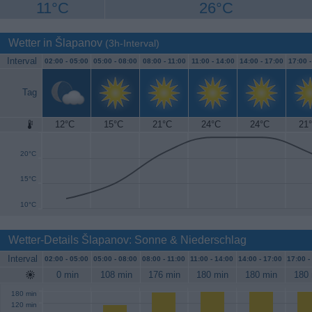
11°C
26°C
Wetter in Šlapanov
(3h-Interval)
Interval
02:00 -
05:00
05:00 -
08:00
08:00 -
11:00
11:00 -
14:00
14:00 -
17:00
17:00 
Tag
12°C
15°C
21°C
24°C
24°C
21
25°C
20°C
15°C
10°C
Wetter-Details Šlapanov: Sonne & Niederschlag
Interval
02:00 -
05:00
05:00 -
08:00
08:00 -
11:00
11:00 -
14:00
14:00 -
17:00
17:00 -
0 min
108 min
176 min
180 min
180 min
180 
180 min
120 min