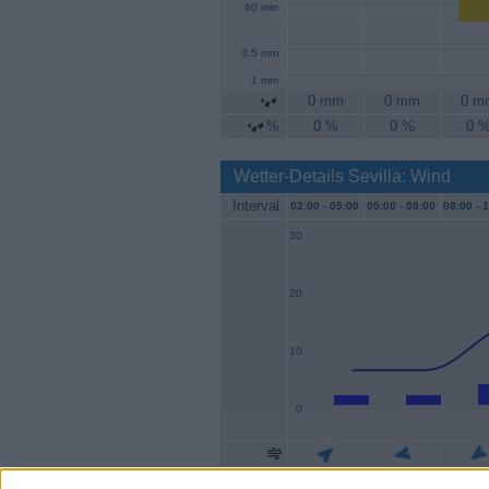
60 min
0.5 mm
1 mm
0 mm
0 mm
0 m
%
0 %
0 %
0 
Wetter-Details Sevilla: Wind
Interval
02:00 -
05:00
05:00 -
08:00
08:00 -
1
30
20
10
0
Geschw.
2 km/h
2 km/h
4 km