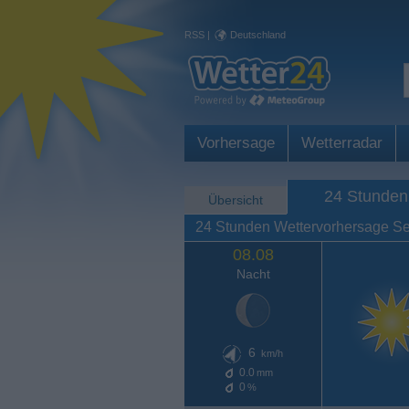
RSS
|
Deutschland
Vorhersage
Wetterradar
24 Stunden
Übersicht
24 Stunden Wettervorhersage Se
08.08
Nacht
6
km/h
0.0
mm
0
%