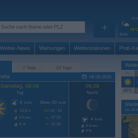
00:0
+
19°
Berlin
Wetter-News
Warnungen
Wetterstationen
Profi-Ka
Wette
7 Tage
14 Tage
Fr.
villa
08.08.2026
Samstag, 08.08
09.08
40°C
Tag
Nacht
6
Böen 30
km/h
km/h
Niede
Do. 06.0
13,0
UV
10 - 10
h
0.0
07:33
mm
4
km/h
0
21:26
%
0.0
mm
0
%