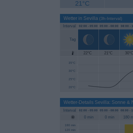
21°C
Wetter in Sevilla
(3h-Interval)
Interval
02:00 -
05:00
05:00 -
08:00
08:00 -
1
Tag
22°C
21°C
30°
40°C
35°C
30°C
25°C
20°C
Wetter-Details Sevilla: Sonne &
Interval
02:00 -
05:00
05:00 -
08:00
08:00 -
1
0 min
0 min
180 m
180 min
120 min