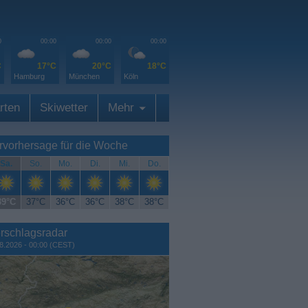
0
00:00
00:00
00:00
C
17°C
20°C
18°C
Hamburg
München
Köln
rten
Skiwetter
Mehr
rvorhersage für die Woche
Sa.
So.
Mo.
Di.
Mi.
Do.
39°C
37°C
36°C
36°C
38°C
38°C
rschlagsradar
8.2026 - 00:00 (CEST)