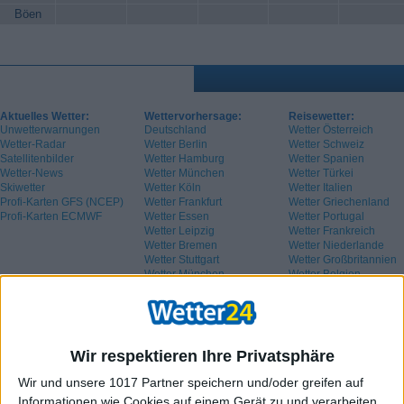
Böen
Aktuelles Wetter:
Wettervorhersage:
Reisewetter:
Unwetterwarnungen
Deutschland
Wetter Österreich
Wetter-Radar
Wetter Berlin
Wetter Schweiz
Satellitenbilder
Wetter Hamburg
Wetter Spanien
Wetter-News
Wetter München
Wetter Türkei
Skiwetter
Wetter Köln
Wetter Italien
Profi-Karten GFS (NCEP)
Wetter Frankfurt
Wetter Griechenland
Profi-Karten ECMWF
Wetter Essen
Wetter Portugal
Wetter Leipzig
Wetter Frankreich
Wetter Bremen
Wetter Niederlande
Wetter Stuttgart
Wetter Großbritannien
Wetter München
Wetter Belgien
Wetter Schweden
Wir respektieren Ihre Privatsphäre
Wir und unsere 1017 Partner speichern und/oder greifen auf
Informationen wie Cookies auf einem Gerät zu und verarbeiten