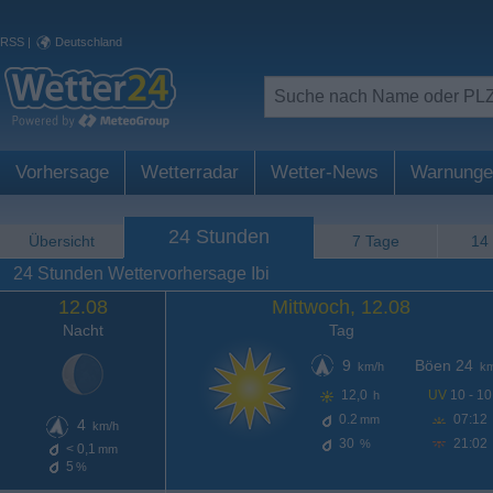
RSS
|
Deutschland
Vorhersage
Wetterradar
Wetter-News
Warnunge
24 Stunden
Übersicht
7 Tage
14
24 Stunden Wettervorhersage Ibi
12.08
Mittwoch, 12.08
Nacht
Tag
9
Böen 24
km/h
km
12,0
UV
10 - 10
h
0.2
07:12
mm
4
km/h
30
21:02
%
< 0,1
mm
5
%