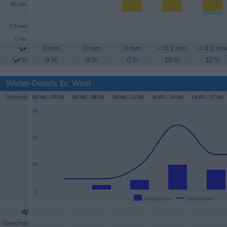
60 min
0.5 mm
1 mm
0 mm
0 mm
0 mm
< 0,1 mm
< 0,1 mm
%
0 %
0 %
0 %
10 %
10 %
Wetter-Details Ibi: Wind
Interval
02:00 -
05:00
05:00 -
08:00
08:00 -
11:00
11:00 -
14:00
14:00 -
17:00
30
20
10
0
Windgeschw.
Spitzenböen
Geschw.