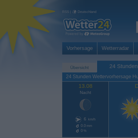
RSS
|
Deutschland
Vorhersage
Wetterradar
24 Stunden
Übersicht
24 Stunden Wettervorhersage H
13.08
D
Nacht
6
km/h
0.0
mm
0
%