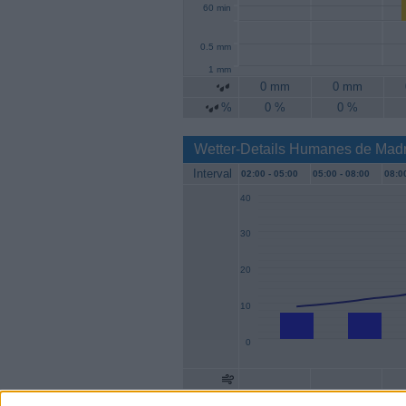
60 min
0.5 mm
1 mm
0 mm
0 mm
%
0 %
0 %
Wetter-Details Humanes de Madr
Interval
02:00 -
05:00
05:00 -
08:00
08:00
40
30
20
10
0
Geschw.