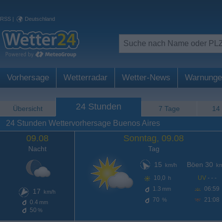
RSS
|
Deutschland
Vorhersage
Wetterradar
Wetter-News
Warnunge
24 Stunden
Übersicht
7 Tage
14
24 Stunden Wettervorhersage Buenos Aires
09.08
Sonntag, 09.08
Nacht
Tag
15
Böen 30
km/h
km
10,0
UV
- - -
h
1.3
06:59
mm
17
km/h
70
21:08
%
0.4
mm
50
%