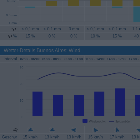
60 min
0.5 mm
1 mm
< 0,1 mm
< 0,1 mm
0 mm
< 0,1 mm
< 0,1 mm
1,1
%
15 %
0 %
0 %
10 %
15 %
40
Wetter-Details Buenos Aires: Wind
Interval
02:00 -
05:00
05:00 -
08:00
08:00 -
11:00
11:00 -
14:00
14:00 -
17:00
17:00 -
30
20
10
0
Windgeschw.
Spitzenböen
Geschw.
15 km/h
13 km/h
13 km/h
15 km/h
17 km/h
13 k