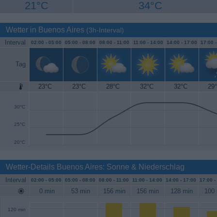
21°C
34°C
Wetter in Buenos Aires
(3h-Interval)
Interval
02:00 -
05:00
05:00 -
08:00
08:00 -
11:00
11:00 -
14:00
14:00 -
17:00
17:00 
Tag
23°C
23°C
28°C
32°C
32°C
29
35°C
30°C
25°C
20°C
Wetter-Details Buenos Aires: Sonne & Niederschlag
Interval
02:00 -
05:00
05:00 -
08:00
08:00 -
11:00
11:00 -
14:00
14:00 -
17:00
17:00 -
0 min
53 min
156 min
156 min
128 min
100 
120 min