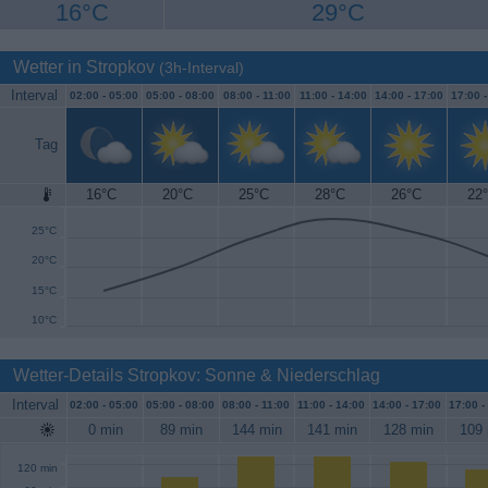
16°C
29°C
Wetter in Stropkov
(3h-Interval)
Interval
02:00 -
05:00
05:00 -
08:00
08:00 -
11:00
11:00 -
14:00
14:00 -
17:00
17:00 
Tag
16°C
20°C
25°C
28°C
26°C
22
30°C
25°C
20°C
15°C
10°C
Wetter-Details Stropkov: Sonne & Niederschlag
Interval
02:00 -
05:00
05:00 -
08:00
08:00 -
11:00
11:00 -
14:00
14:00 -
17:00
17:00 -
0 min
89 min
144 min
141 min
128 min
109 
120 min