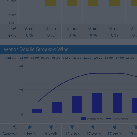
60 min
0.5 mm
1 mm
0 mm
0 mm
0 mm
0 mm
0 mm
0 
%
0 %
0 %
0 %
0 %
0 %
0
Wetter-Details Stropkov: Wind
Interval
02:00 -
05:00
05:00 -
08:00
08:00 -
11:00
11:00 -
14:00
14:00 -
17:00
17:00 -
40
20
0
Windgeschw.
Spitzenböen
Geschw.
4 km/h
9 km/h
15 km/h
17 km/h
17 km/h
13 k