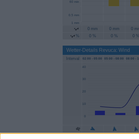
60 min
0.5 mm
1 mm
0 mm
0 mm
0 m
%
0 %
0 %
0 
Wetter-Details Revuca: Wind
Interval
02:00 -
05:00
05:00 -
08:00
08:00 -
1
40
30
20
10
0
Geschw.
4 km/h
2 km/h
7 km