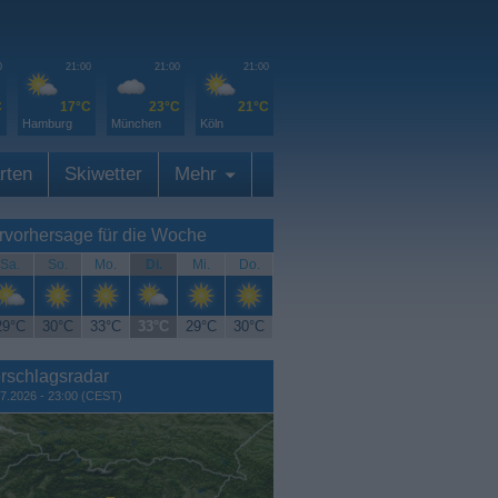
0
21:00
21:00
21:00
C
17°C
23°C
21°C
Hamburg
München
Köln
rten
Skiwetter
Mehr
rvorhersage für die Woche
Sa.
So.
Mo.
Di.
Mi.
Do.
29°C
30°C
33°C
33°C
29°C
30°C
rschlagsradar
7.2026 - 23:00 (CEST)