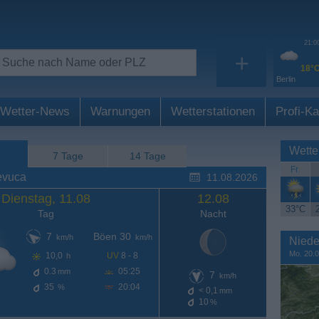
21:0
+
18°
Berlin
Wetter-News
Warnungen
Wetterstationen
Profi-Ka
Wette
7 Tage
14 Tage
Fr.
evuca
11.08.2026
Dienstag, 11.08
12.08
33°C
Tag
Nacht
7
Böen 30
km/h
km/h
Niede
Mo. 20.0
10,0
UV
8 - 8
h
0.3
05:25
mm
7
km/h
35
20:04
%
< 0,1
mm
10
%