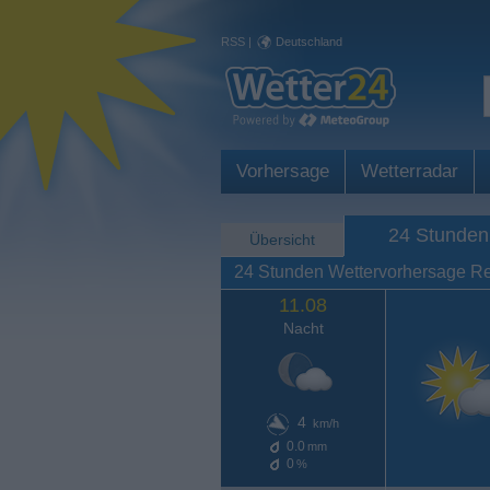
RSS
|
Deutschland
Vorhersage
Wetterradar
24 Stunden
Übersicht
24 Stunden Wettervorhersage R
11.08
Nacht
4
km/h
0.0
mm
0
%