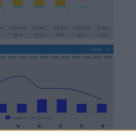
m
< 0,1 mm
0,1 mm
0,1 mm
< 0,1 mm
0 mm
%
10 %
20 %
20 %
10 %
0 %
1:00
11:00 -
14:00
14:00 -
17:00
17:00 -
20:00
20:00 -
23:00
23:00 -
02:00
Windgeschw.
Spitzenböen
/h
7 km/h
11 km/h
11 km/h
7 km/h
7 km/h