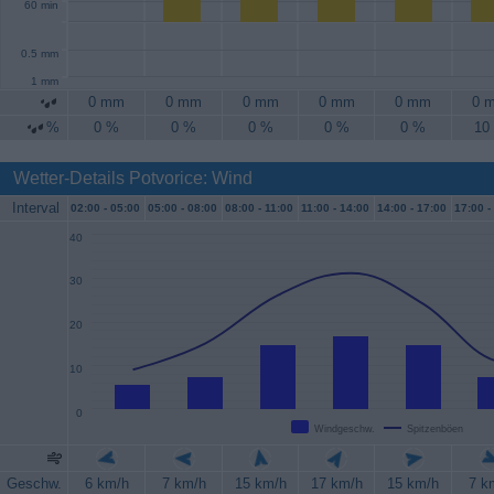
60 min
0.5 mm
1 mm
0 mm
0 mm
0 mm
0 mm
0 mm
0 
%
0 %
0 %
0 %
0 %
0 %
10
Wetter-Details Potvorice: Wind
Interval
02:00 -
05:00
05:00 -
08:00
08:00 -
11:00
11:00 -
14:00
14:00 -
17:00
17:00 -
40
30
20
10
0
Windgeschw.
Spitzenböen
Geschw.
6 km/h
7 km/h
15 km/h
17 km/h
15 km/h
7 k