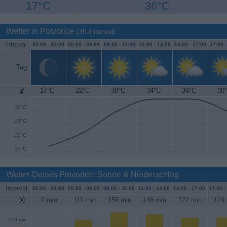
17°C
36°C
Wetter in Potvorice
(3h-Interval)
Interval
02:00 -
05:00
05:00 -
08:00
08:00 -
11:00
11:00 -
14:00
14:00 -
17:00
17:00 
Tag
17°C
22°C
30°C
34°C
34°C
30
35°C
30°C
25°C
20°C
15°C
Wetter-Details Potvorice: Sonne & Niederschlag
Interval
02:00 -
05:00
05:00 -
08:00
08:00 -
11:00
11:00 -
14:00
14:00 -
17:00
17:00 -
0 min
111 min
159 min
146 min
122 min
124 
120 min