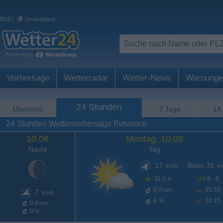
RSS
|
Deutschland
Vorhersage
Wetterradar
Wetter-News
Warnunge
24 Stunden
Übersicht
7 Tage
14
24 Stunden Wettervorhersage Potvorice
10.08
Montag, 10.08
Nacht
Tag
17
Böen 31
km/h
km
11,0
UV
8 - 8
h
0.0
05:33
mm
7
km/h
0
20:15
%
0.0
mm
0
%