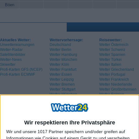
Böen
Aktuelles Wetter:
Wettervorhersage:
Reisewetter:
Unwetterwarnungen
Deutschland
Wetter Österreich
Wetter-Radar
Wetter Berlin
Wetter Schweiz
Satellitenbilder
Wetter Hamburg
Wetter Spanien
Wetter-News
Wetter München
Wetter Türkei
Skiwetter
Wetter Köln
Wetter Italien
Profi-Karten GFS (NCEP)
Wetter Frankfurt
Wetter Griechenland
Profi-Karten ECMWF
Wetter Essen
Wetter Portugal
Wetter Leipzig
Wetter Frankreich
Wetter Bremen
Wetter Niederlande
Wetter Stuttgart
Wetter Großbritannien
Wetter München
Wetter Belgien
Wetter Schweden
Wir respektieren Ihre Privatsphäre
Wir und unsere 1017 Partner speichern und/oder greifen auf
Informationen wie Cookies auf einem Gerät zu und verarbeiten