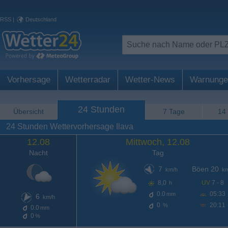
RSS
|
Deutschland
Vorhersage
Wetterradar
Wetter-News
Warnunge
24 Stunden
Übersicht
7 Tage
14
24 Stunden Wettervorhersage Ilava
12.08
Mittwoch, 12.08
Nacht
Tag
7
Böen 20
km/h
km
8,0
UV
7 - 8
h
0.0
05:33
mm
6
km/h
0
20:11
%
0.0
mm
0
%