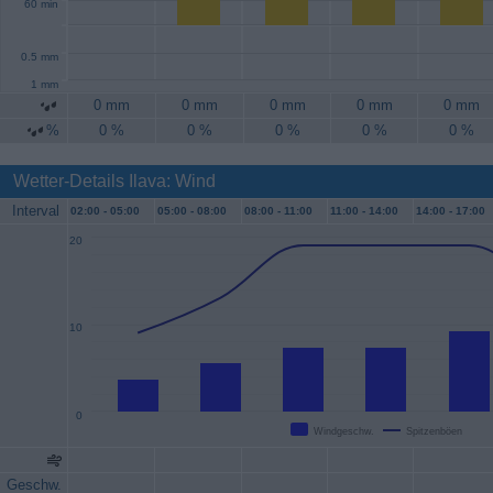
60 min
0.5 mm
1 mm
0 mm
0 mm
0 mm
0 mm
0 mm
%
0 %
0 %
0 %
0 %
0 %
Wetter-Details Ilava: Wind
Interval
02:00 -
05:00
05:00 -
08:00
08:00 -
11:00
11:00 -
14:00
14:00 -
17:00
20
10
0
Windgeschw.
Spitzenböen
Geschw.