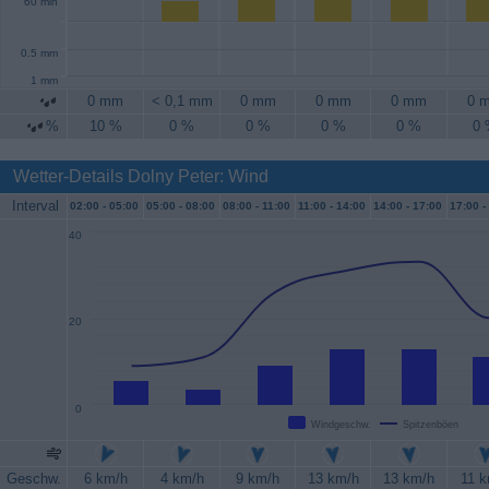
60 min
0.5 mm
1 mm
0 mm
< 0,1 mm
0 mm
0 mm
0 mm
0 
%
10 %
0 %
0 %
0 %
0 %
0
Wetter-Details Dolny Peter: Wind
Interval
02:00 -
05:00
05:00 -
08:00
08:00 -
11:00
11:00 -
14:00
14:00 -
17:00
17:00 -
40
20
0
Windgeschw.
Spitzenböen
Geschw.
6 km/h
4 km/h
9 km/h
13 km/h
13 km/h
11 k