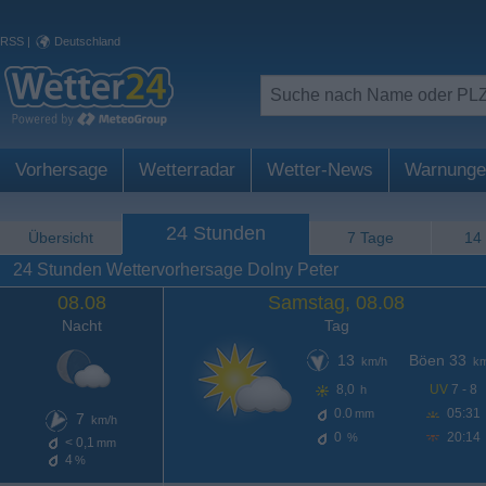
RSS
|
Deutschland
Vorhersage
Wetterradar
Wetter-News
Warnunge
24 Stunden
Übersicht
7 Tage
14
24 Stunden Wettervorhersage Dolny Peter
08.08
Samstag, 08.08
Nacht
Tag
13
Böen 33
km/h
km
8,0
UV
7 - 8
h
0.0
05:31
mm
7
km/h
0
20:14
%
< 0,1
mm
4
%