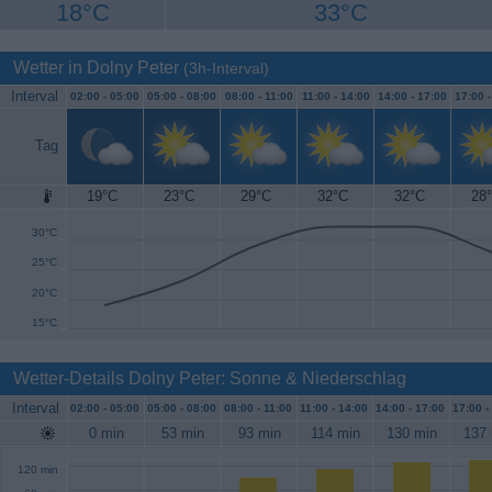
18°C
33°C
Wetter in Dolny Peter
(3h-Interval)
Interval
02:00 -
05:00
05:00 -
08:00
08:00 -
11:00
11:00 -
14:00
14:00 -
17:00
17:00 
Tag
19°C
23°C
29°C
32°C
32°C
28
35°C
30°C
25°C
20°C
15°C
Wetter-Details Dolny Peter: Sonne & Niederschlag
Interval
02:00 -
05:00
05:00 -
08:00
08:00 -
11:00
11:00 -
14:00
14:00 -
17:00
17:00 -
0 min
53 min
93 min
114 min
130 min
137 
120 min